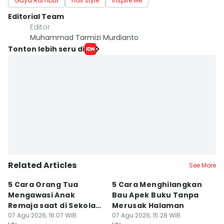
Gaya Rambut
hair style
Inspire Me
Editorial Team
Editor
Muhammad Tarmizi Murdianto
Tonton lebih seru di
Related Articles
See More
5 Cara Orang Tua
5 Cara Menghilangkan
5 
Mengawasi Anak
Bau Apek Buku Tanpa
y
Remaja saat di Sekolah,
Merusak Halaman
P
Lebih Ekstra!
07 Agu 2026, 16:07 WIB
07 Agu 2026, 15:28 WIB
07