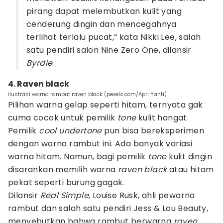
pirang dapat melembutkan kulit yang
cenderung dingin dan mencegahnya
terlihat terlalu pucat,” kata Nikki Lee, salah
satu pendiri salon Nine Zero One, dilansir
Byrdie
.
4. Raven black
ilustrasi warna rambut raven black (pexels.com/Apri Yanti)
Pilihan warna gelap seperti hitam, ternyata gak
cuma cocok untuk pemilik
tone
kulit hangat.
Pemilik
cool undertone
pun bisa bereksperimen
dengan warna rambut ini. Ada banyak variasi
warna hitam. Namun, bagi pemilik
tone
kulit dingin
disarankan memilih warna
raven black
atau hitam
pekat seperti burung gagak.
Dilansir
Real Simple
, Louise Rusk, ahli pewarna
rambut dan salah satu pendiri Jess & Lou Beauty,
menyebutkan bahwa rambut berwarna
raven