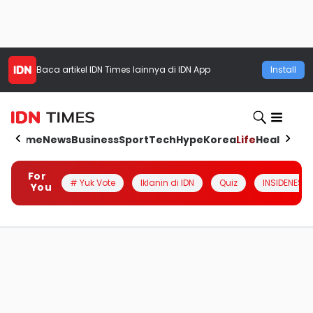
Baca artikel
IDN Times
lainnya di IDN App
Install
Home
News
Business
Sport
Tech
Hype
Korea
Life
Health
Aut
For
# Yuk Vote
Iklanin di IDN
Quiz
INSIDENESIA
You