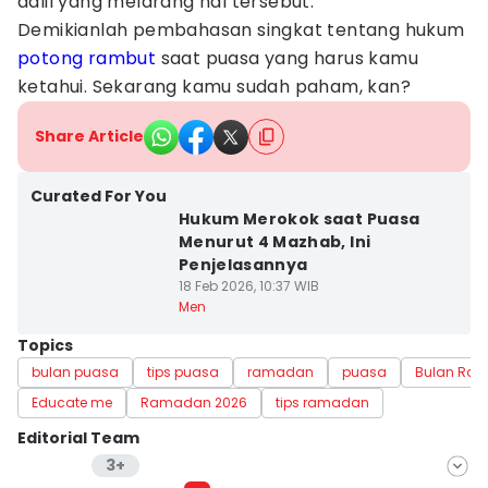
dalil yang melarang hal tersebut.
Demikianlah pembahasan singkat tentang hukum
potong rambut
saat puasa yang harus kamu
ketahui. Sekarang kamu sudah paham, kan?
Share Article
Curated For You
Hukum Merokok saat Puasa
Menurut 4 Mazhab, Ini
Penjelasannya
18 Feb 2026, 10:37 WIB
Men
Topics
bulan puasa
tips puasa
ramadan
puasa
Bulan Ra
Educate me
Ramadan 2026
tips ramadan
Editorial Team
3+