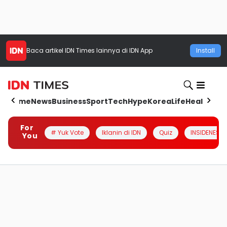
Baca artikel
IDN Times
lainnya di IDN App
Install
Home
News
Business
Sport
Tech
Hype
Korea
Life
Health
Aut
For
# Yuk Vote
Iklanin di IDN
Quiz
INSIDENESIA
You