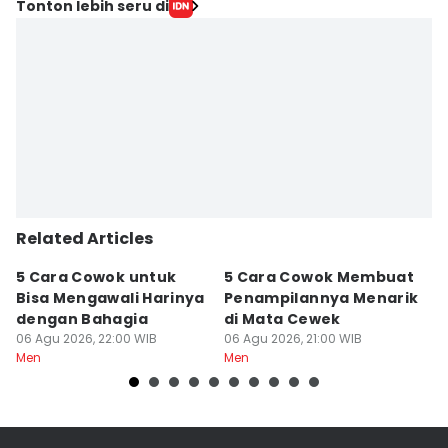
Editor
Tonton lebih seru di
Yogama Wisnu Oktyandito
Editor
Wahyu Kurniawan
Editor
Yunisda Dwi Saputri
Related Articles
5 Cara Cowok untuk
5 Cara Cowok Membuat
5
Bisa Mengawali Harinya
Penampilannya Menarik
B
dengan Bahagia
di Mata Cewek
S
06 Agu 2026, 22:00 WIB
06 Agu 2026, 21:00 WIB
06
Men
Men
M