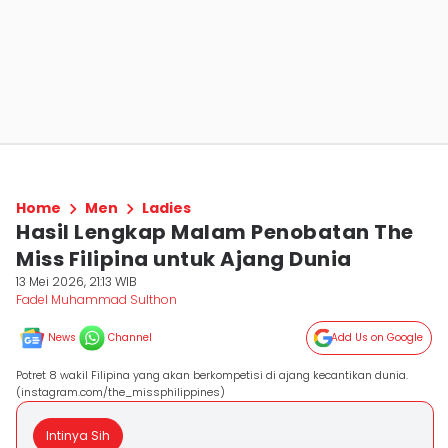
Home
Men
Ladies
Hasil Lengkap Malam Penobatan The
Miss Filipina untuk Ajang Dunia
13 Mei 2026, 21:13 WIB
Fadel Muhammad Sulthon
News
Channel
Add Us on Google
Potret 8 wakil Filipina yang akan berkompetisi di ajang kecantikan dunia.
(instagram.com/the_missphilippines)
Intinya Sih