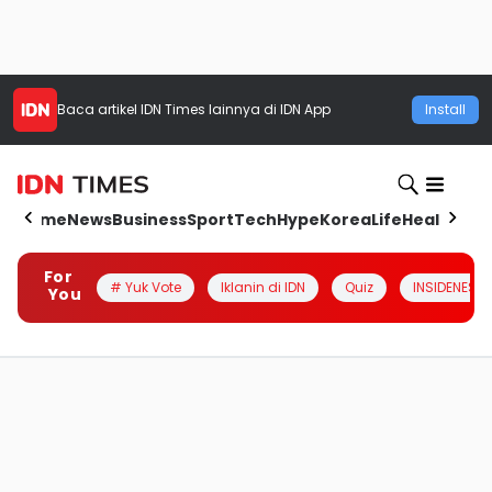
Baca artikel
IDN Times
lainnya di IDN App
Install
Home
News
Business
Sport
Tech
Hype
Korea
Life
Health
Aut
For
# Yuk Vote
Iklanin di IDN
Quiz
INSIDENESIA
You