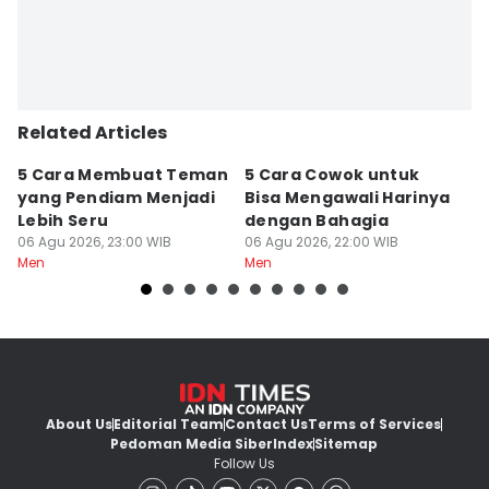
Related Articles
5 Cara Membuat Teman
5 Cara Cowok untuk
5
yang Pendiam Menjadi
Bisa Mengawali Harinya
P
Lebih Seru
dengan Bahagia
d
06 Agu 2026, 23:00 WIB
06 Agu 2026, 22:00 WIB
06
Men
Men
M
About Us
Editorial Team
Contact Us
Terms of Services
Pedoman Media Siber
Index
Sitemap
Follow Us