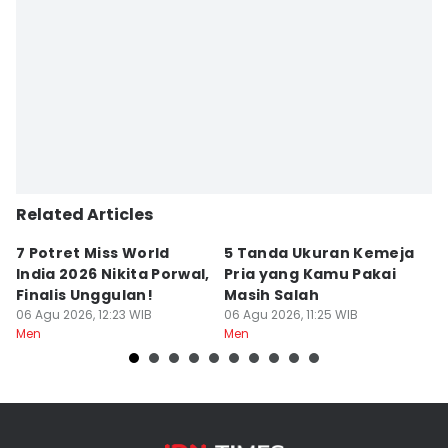
Related Articles
7 Potret Miss World
5 Tanda Ukuran Kemeja
5
India 2026 Nikita Porwal,
Pria yang Kamu Pakai
M
Finalis Unggulan!
Masih Salah
K
06 Agu 2026, 12:23 WIB
06 Agu 2026, 11:25 WIB
Di
06
Men
Men
M