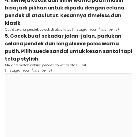
4. Kemeja kotak dan inner warna putih masih
bisa jadi pilihan untuk dipadu dengan celana
pendek di atas lutut. Kesannya timeless dan
klasik
Outfit celana pendek cowok di atas lutut (instagram.com/_ashbellis)
5. Cocok buat sekadar jalan-jalan, padukan
celana pendek dan long sleeve polos warna
putih. Pilih suede sandal untuk kesan santai tapi
tetap stylish
Mix and match celana pendek cowok di atas lutut
(instagram.com/_ashbellis)