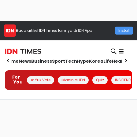
Baca artikel
IDN Times
lainnya di IDN App
Install
Home
News
Business
Sport
Tech
Hype
Korea
Life
Health
Aut
For
# Yuk Vote
Iklanin di IDN
Quiz
INSIDENESIA
You