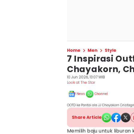
Home
Men
Style
7 Inspirasi Out
Chayakorn, Ch
10 Jun 2026, 13:07 WIB
Look at The Star
News
Channel
OOTD ke Pantai ala JJ Chayakorn (insta
Share Article
Memilih baju untuk liburan