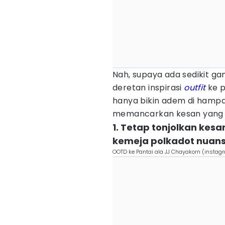
Nah, supaya ada sedikit g
deretan inspirasi
outfit
ke p
hanya bikin adem di hampar
memancarkan kesan yang ce
1. Tetap tonjolkan kesa
kemeja polkadot nuans
OOTD ke Pantai ala JJ Chayakorn (insta