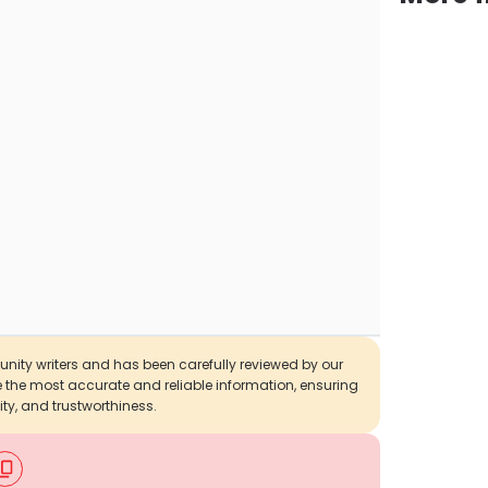
munity writers and has been carefully reviewed by our
de the most accurate and reliable information, ensuring
ity, and trustworthiness.