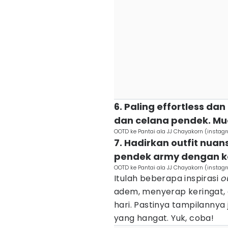
6. Paling effortless da
dan celana pendek. Mu
OOTD ke Pantai ala JJ Chayakorn (insta
7. Hadirkan outfit nuan
pendek army dengan kem
OOTD ke Pantai ala JJ Chayakorn (insta
Itulah beberapa inspirasi
ou
adem, menyerap keringat,
hari. Pastinya tampilanny
yang hangat. Yuk, coba!