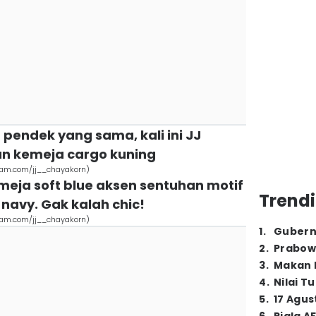
 pendek yang sama, kali ini JJ
 kemeja cargo kuning
gram.com/jj__chayakorn)
meja soft blue aksen sentuhan motif
Trendi
navy. Gak kalah chic!
gram.com/jj__chayakorn)
1
.
Gubern
2
.
Prabow
3
.
Makan B
4
.
Nilai T
5
.
17 Agus