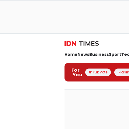
Home
News
Business
Sport
Te
For
# Yuk Vote
Iklanin
You