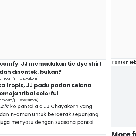
Tonton leb
n comfy, JJ memadukan tie dye shirt
dah disontek, bukan?
gram.com/jj__chayakorn)
sa tropis, JJ padu padan celana
eja tribal colorful
gram.com/jj__chayakorn)
tfit
ke pantai ala JJ Chayakorn yang
 dan nyaman untuk bergerak sepanjang
a juga menyatu dengan suasana pantai
More 