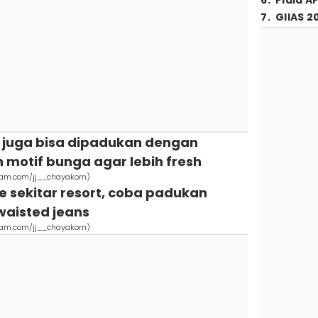
6
.
Piala A
7
.
GIIAS 2
 juga bisa dipadukan dengan
motif bunga agar lebih fresh
gram.com/jj__chayakorn)
fe sekitar resort, coba padukan
waisted jeans
gram.com/jj__chayakorn)