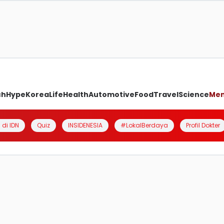
ch
Hype
Korea
Life
Health
Automotive
Food
Travel
Science
Me
 di IDN
Quiz
INSIDENESIA
#LokalBerdaya
Profil Dokter