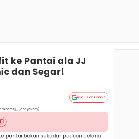
fit ke Pantai ala JJ
ic dan Segar!
Add Us on Google
gram.com/jj__chayakorn)
 ke pantai bukan sekadar paduan celana