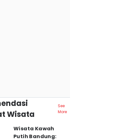
endasi
See
t Wisata
More
Wisata Kawah
Putih Bandung: