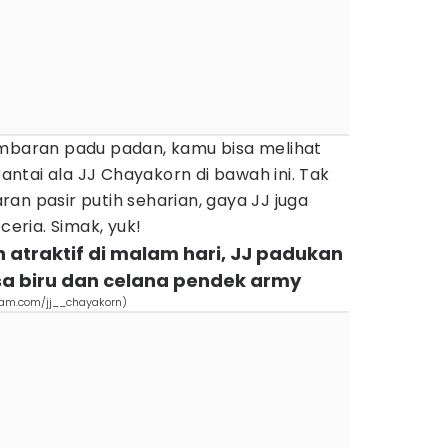
ambaran padu padan, kamu bisa melihat
antai ala JJ Chayakorn di bawah ini. Tak
an pasir putih seharian, gaya JJ juga
ria. Simak, yuk!
n atraktif di malam hari, JJ padukan
a biru dan celana pendek army
gram.com/jj__chayakorn)