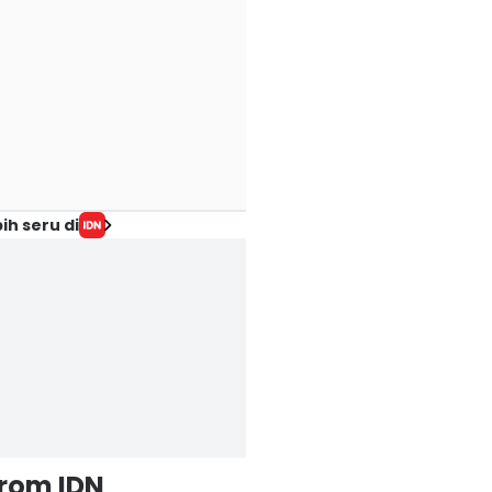
ih seru di
from IDN