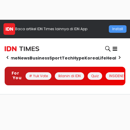
Baca artikel
IDN Times
lainnya di IDN App
Install
Home
News
Business
Sport
Tech
Hype
Korea
Life
Health
Aut
For
# Yuk Vote
Iklanin di IDN
Quiz
INSIDENESIA
You