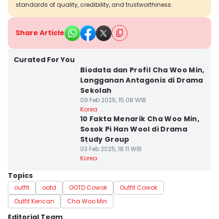
standards of quality, credibility, and trustworthiness.
Share Article
Curated For You
Biodata dan Profil Cha Woo Min,
Langganan Antagonis di Drama
Sekolah
09 Feb 2025, 15:08 WIB
Korea
10 Fakta Menarik Cha Woo Min,
Sosok Pi Han Wool di Drama
Study Group
03 Feb 2025, 18:11 WIB
Korea
Topics
outfit
ootd
OOTD Cowok
Outfit Cowok
Outfit Kencan
Cha Woo Min
Editorial Team