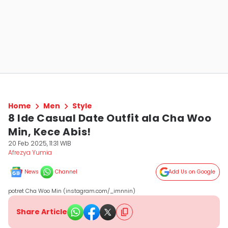
Home
Men
Style
8 Ide Casual Date Outfit ala Cha Woo
Min, Kece Abis!
20 Feb 2025, 11:31 WIB
Afrezya Yumia
News
Channel
Add Us on Google
potret Cha Woo Min (instagram.com/_imnnin)
Share Article