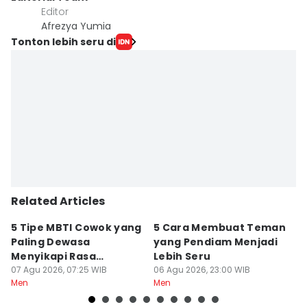
Editor
Afrezya Yumia
Tonton lebih seru di
Related Articles
5 Tipe MBTI Cowok yang
5 Cara Membuat Teman
5
Paling Dewasa
yang Pendiam Menjadi
B
Menyikapi Rasa
Lebih Seru
d
Cemburu
07 Agu 2026, 07:25 WIB
06 Agu 2026, 23:00 WIB
06
Men
Men
M