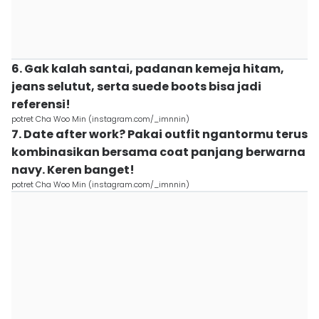
6. Gak kalah santai, padanan kemeja hitam,
jeans selutut, serta suede boots bisa jadi
referensi!
potret Cha Woo Min (instagram.com/_imnnin)
7. Date after work? Pakai outfit ngantormu terus
kombinasikan bersama coat panjang berwarna
navy. Keren banget!
potret Cha Woo Min (instagram.com/_imnnin)