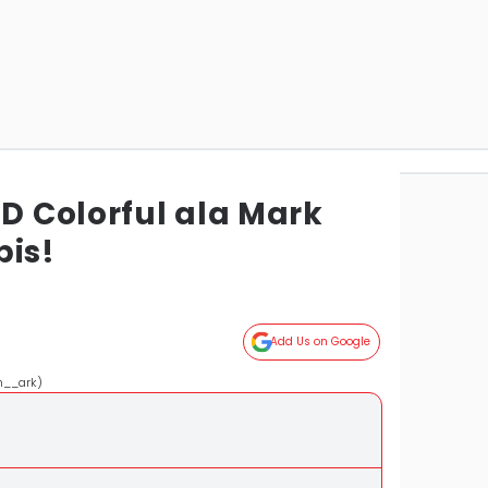
TD Colorful ala Mark
bis!
Add Us on Google
m__ark)