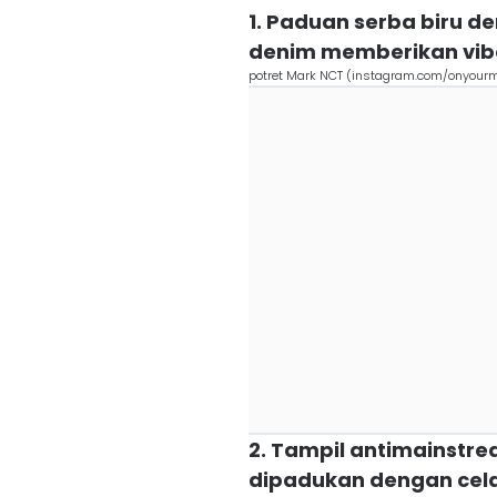
1. Paduan serba biru d
denim memberikan vibe
potret Mark NCT (instagram.com/onyour
2. Tampil antimainstre
dipadukan dengan celan