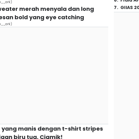
6
.
Piala A
m__ark)
7
.
GIIAS 2
sweater merah menyala dan long
esan bold yang eye catching
m__ark)
g yang manis dengan t-shirt stripes
an biru tua. Ciamik!