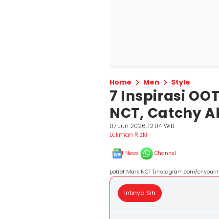
Home
Men
Style
7 Inspirasi OO
NCT, Catchy A
07 Jun 2026, 12:04 WIB
Lukman Rizki
News
Channel
potret Mark NCT (instagram.com/onyour
Intinya Sih