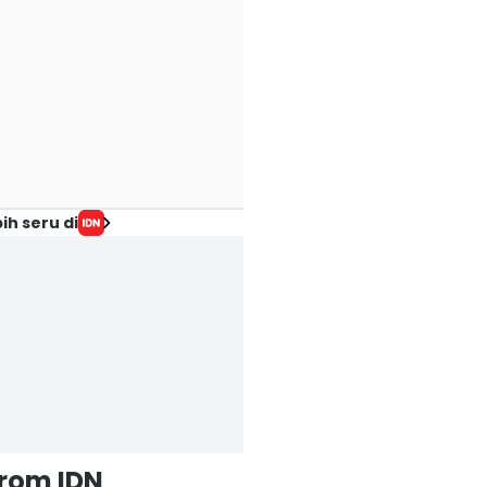
ih seru di
from IDN