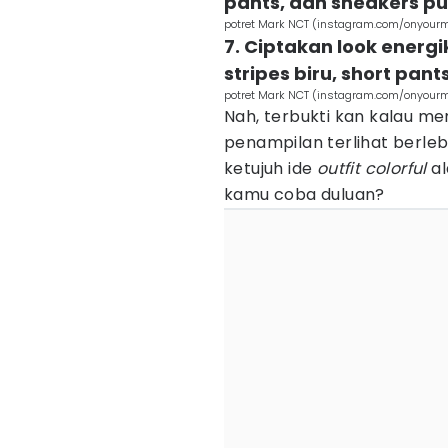
pants, dan sneakers put
potret Mark NCT (instagram.com/onyour
7. Ciptakan look energ
stripes biru, short pa
potret Mark NCT (instagram.com/onyour
Nah, terbukti kan kalau m
penampilan terlihat berleb
ketujuh ide
outfit colorful
a
kamu coba duluan?