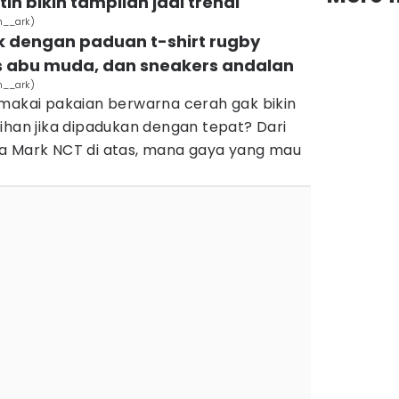
ih bikin tampilan jadi trendi
m__ark)
ik dengan paduan t-shirt rugby
nts abu muda, dan sneakers andalan
m__ark)
emakai pakaian berwarna cerah gak bikin
ihan jika dipadukan dengan tepat? Dari
la Mark NCT di atas, mana gaya yang mau