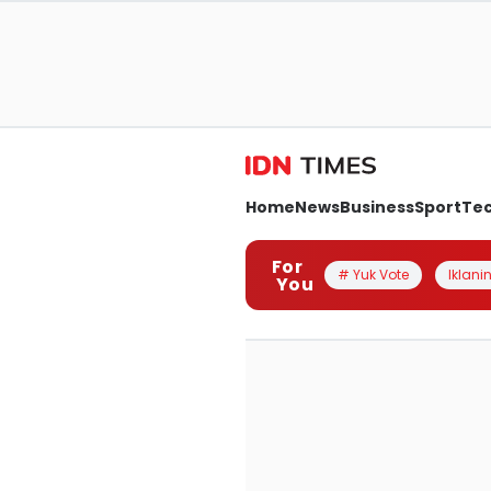
Home
News
Business
Sport
Te
For
# Yuk Vote
Iklanin
You