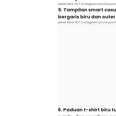
potret Mark NCT (instagram.com/onyour
5. Tampilan smart cas
bergaris biru dan oute
potret Mark NCT (instagram.com/onyour
6. Paduan t-shirt biru 