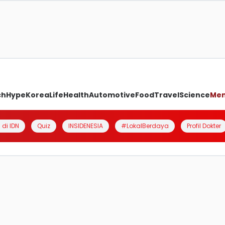
ch
Hype
Korea
Life
Health
Automotive
Food
Travel
Science
Me
 di IDN
Quiz
INSIDENESIA
#LokalBerdaya
Profil Dokter