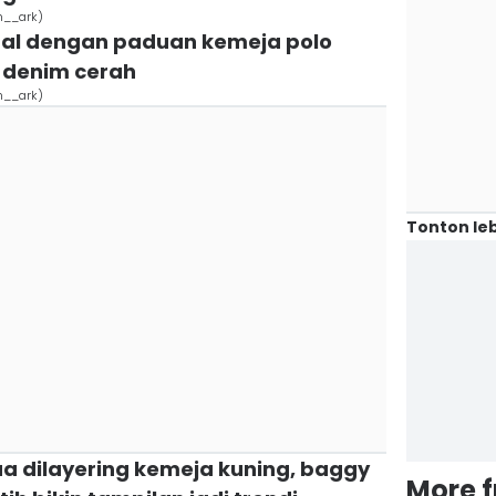
m__ark)
ual dengan paduan kemeja polo
r denim cerah
m__ark)
Tonton leb
tua dilayering kemeja kuning, baggy
More 