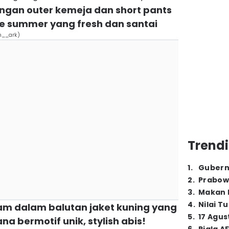
engan outer kemeja dan short pants
 summer yang fresh dan santai
m__ark)
Trendi
1
.
Gubern
2
.
Prabow
3
.
Makan B
4
.
Nilai T
am dalam balutan jaket kuning yang
5
.
17 Agus
a bermotif unik, stylish abis!