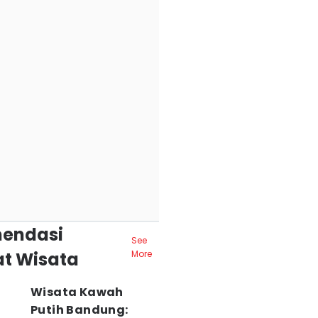
endasi
See
t Wisata
More
Wisata Kawah
Putih Bandung: