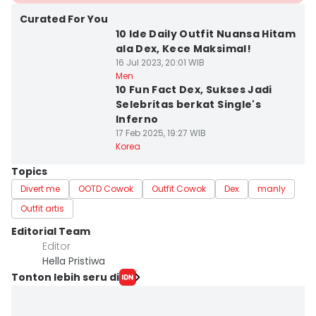
Curated For You
10 Ide Daily Outfit Nuansa Hitam
ala Dex, Kece Maksimal!
16 Jul 2023, 20:01 WIB
Men
10 Fun Fact Dex, Sukses Jadi
Selebritas berkat Single's
Inferno
17 Feb 2025, 19:27 WIB
Korea
Topics
Divert me
OOTD Cowok
Outfit Cowok
Dex
manly
Outfit artis
Editorial Team
Editor
Hella Pristiwa
Tonton lebih seru di