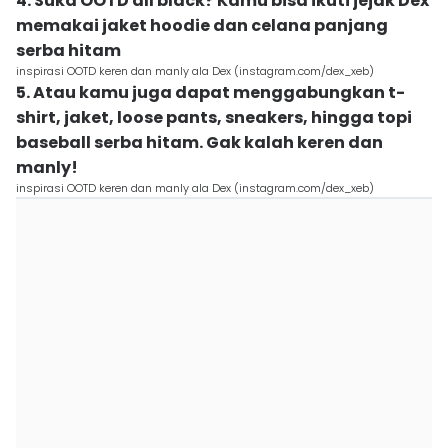
4. Suka OOTD all black? Kamu bisa ikuti jejak Dex
memakai jaket hoodie dan celana panjang
serba hitam
inspirasi OOTD keren dan manly ala Dex (instagram.com/dex_xeb)
5. Atau kamu juga dapat menggabungkan t-
shirt, jaket, loose pants, sneakers, hingga topi
baseball serba hitam. Gak kalah keren dan
manly!
inspirasi OOTD keren dan manly ala Dex (instagram.com/dex_xeb)