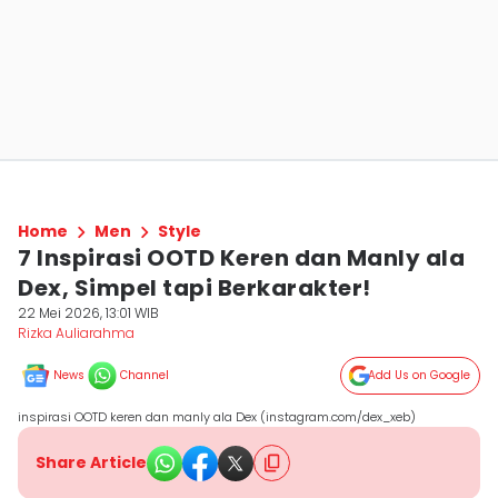
Home
Men
Style
7 Inspirasi OOTD Keren dan Manly ala
Dex, Simpel tapi Berkarakter!
22 Mei 2026, 13:01 WIB
Rizka Auliarahma
News
Channel
Add Us on Google
inspirasi OOTD keren dan manly ala Dex (instagram.com/dex_xeb)
Share Article