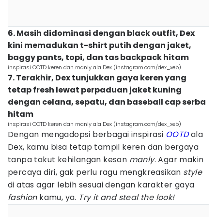
6. Masih didominasi dengan black outfit, Dex
kini memadukan t-shirt putih dengan jaket,
baggy pants, topi, dan tas backpack hitam
inspirasi OOTD keren dan manly ala Dex (instagram.com/dex_xeb)
7. Terakhir, Dex tunjukkan gaya keren yang
tetap fresh lewat perpaduan jaket kuning
dengan celana, sepatu, dan baseball cap serba
hitam
inspirasi OOTD keren dan manly ala Dex (instagram.com/dex_xeb)
Dengan mengadopsi berbagai inspirasi
OOTD
ala
Dex, kamu bisa tetap tampil keren dan bergaya
tanpa takut kehilangan kesan
manly
. Agar makin
percaya diri, gak perlu ragu mengkreasikan
style
di atas agar lebih sesuai dengan karakter gaya
fashion
kamu, ya.
Try it and steal the look!