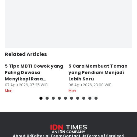
Related Articles
5 Tipe MBTI Cowok yang
5 Cara Membuat Teman
5
Paling Dewasa
yang Pendiam Menjadi
B
Menyikapi Rasa
Lebih Seru
d
Cemburu
07 Agu 2026, 07:25 WIB
06 Agu 2026, 23:00 WIB
06
Men
Men
M
About Us
Editorial Team
Contact Us
Terms of Services