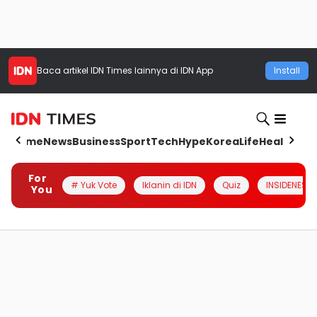
Baca artikel
IDN Times
lainnya di IDN App
Install
Home
News
Business
Sport
Tech
Hype
Korea
Life
Health
Aut
For
# Yuk Vote
Iklanin di IDN
Quiz
INSIDENESIA
You