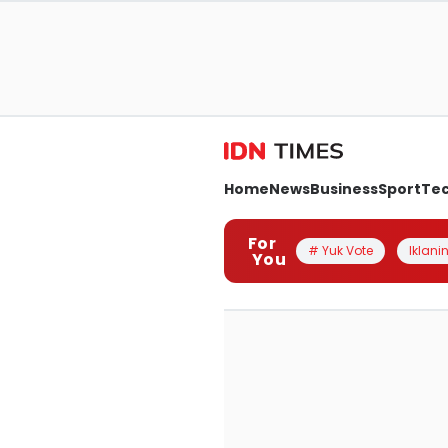
Home
News
Business
Sport
Te
For
# Yuk Vote
Iklanin
You