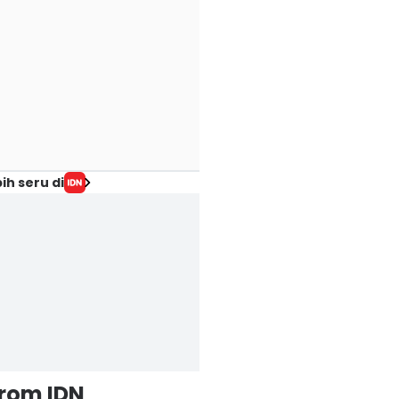
ih seru di
from IDN