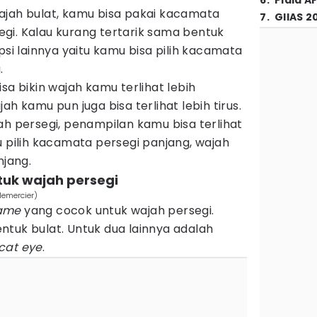
6
.
Piala A
ajah bulat, kamu bisa pakai kacamata
7
.
GIIAS 2
gi. Kalau kurang tertarik sama bentuk
psi lainnya yaitu kamu bisa pilih kacamata
.
isa bikin wajah kamu terlihat lebih
ah kamu pun juga bisa terlihat lebih tirus.
ah persegi, penampilan kamu bisa terlihat
alau pilih kacamata persegi panjang, wajah
njang.
tuk wajah persegi
lemercier)
ame
yang cocok untuk wajah persegi.
tuk bulat. Untuk dua lainnya adalah
cat eye
.