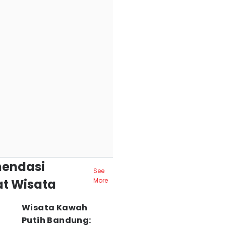
endasi
See
t Wisata
More
Wisata Kawah
Putih Bandung: