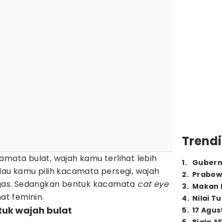
Trendi
amata bulat, wajah kamu terlihat lebih
1
.
Gubern
lau kamu pilih kacamata persegi, wajah
2
.
Prabow
tegas. Sedangkan bentuk kacamata
cat
eye
3
.
Makan B
hat feminin.
4
.
Nilai T
tuk wajah bulat
5
.
17 Agus