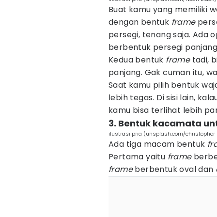
Buat kamu yang memiliki w
dengan bentuk
frame
perse
persegi, tenang saja. Ada o
berbentuk persegi panjang
Kedua bentuk
frame
tadi, b
panjang. Gak cuman itu, waj
Saat kamu pilih bentuk waj
lebih tegas. Di sisi lain, k
kamu bisa terlihat lebih pa
3. Bentuk kacamata un
ilustrasi pria (unsplash.com/christopher 
Ada tiga macam bentuk
fr
Pertama yaitu
frame
berben
frame
berbentuk oval dan