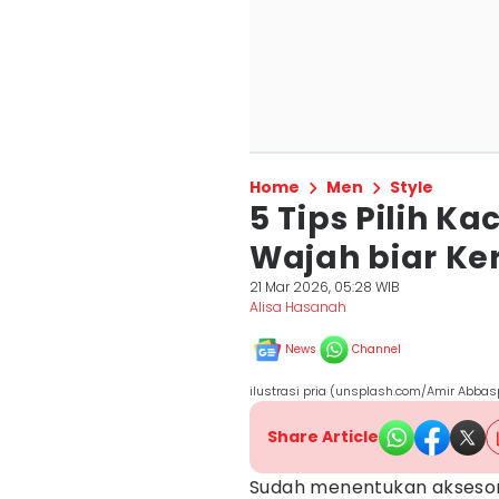
Home
Men
Style
5 Tips Pilih K
Wajah biar Ke
21 Mar 2026, 05:28 WIB
Alisa Hasanah
News
Channel
ilustrasi pria (unsplash.com/Amir Abbas
Share Article
Sudah menentukan aksesori