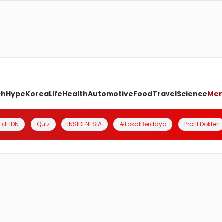
ch
Hype
Korea
Life
Health
Automotive
Food
Travel
Science
Me
 di IDN
Quiz
INSIDENESIA
#LokalBerdaya
Profil Dokter