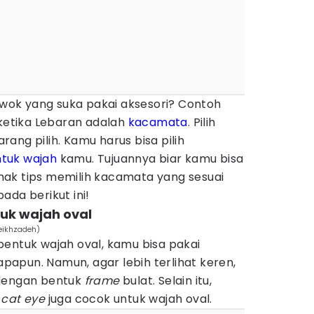
ok yang suka pakai aksesori? Contoh
 ketika Lebaran adalah
kacamata
. Pilih
ang pilih. Kamu harus bisa pilih
tuk wajah
kamu. Tujuannya biar kamu bisa
simak tips memilih kacamata yang sesuai
ada berikut ini!
uk wajah oval
eikhzadeh)
bentuk wajah oval, kamu bisa pakai
apun. Namun, agar lebih terlihat keren,
 dengan bentuk
frame
bulat. Selain itu,
u
cat eye
juga cocok untuk wajah oval.