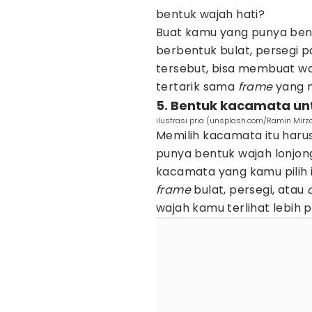
bentuk wajah hati?
Buat kamu yang punya bent
berbentuk bulat, persegi p
tersebut, bisa membuat waj
tertarik sama
frame
yang 
5. Bentuk kacamata un
ilustrasi pria (unsplash.com/Ramin Mirz
Memilih kacamata itu harus
punya bentuk wajah lonjong
kacamata yang kamu pilih
frame
bulat, persegi, atau
wajah kamu terlihat lebih p