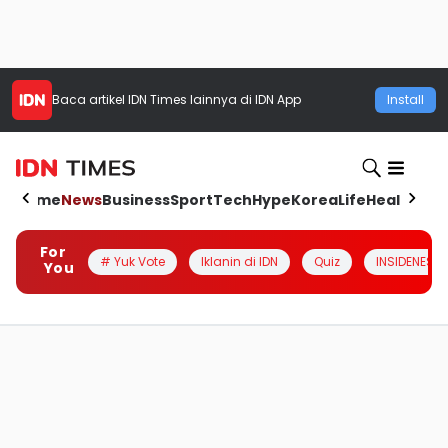
Baca artikel
IDN Times
lainnya di IDN App
Install
Home
News
Business
Sport
Tech
Hype
Korea
Life
Health
Aut
For
# Yuk Vote
Iklanin di IDN
Quiz
INSIDENESIA
You