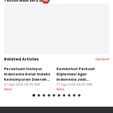
Tonton lebih seru di
Related Articles
See More
Persatuan Insinyur
Kemenhut Perkuat
T
Indonesia Gelar Indeks
Diplomasi Agar
N
Keinsinyuran Daerah
Indonesia Jadi
h
dan CAFEO 44
07 Agu 2026, 06:05 WIB
Pemimpin Kehutanan
07 Agu 2026, 06:00 WIB
Ti
07
News
News
Ne
Global