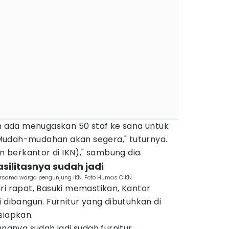
ah ada menugaskan 50 staf ke sana untuk
Mudah-mudahan akan segera," tuturnya.
n berkantor di IKN)," sambung dia.
silitasnya sudah jadi
bersama warga pengunjung IKN. Foto Humas OIKN
ri rapat, Basuki memastikan, Kantor
 dibangun. Furnitur yang dibutuhkan di
siapkan.
ungnya sudah jadi sudah furnitur