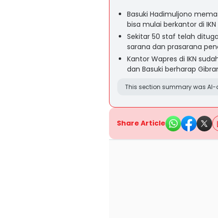
Basuki Hadimuljono memas
bisa mulai berkantor di IK
Sekitar 50 staf telah dit
sarana dan prasarana pen
Kantor Wapres di IKN suda
dan Basuki berharap Gibra
This section summary was AI-a
Share Article