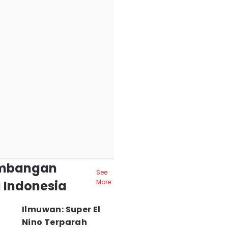
mbangan
See
 Indonesia
More
Ilmuwan: Super El
Nino Terparah