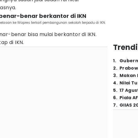
gasnya.
 benar-benar berkantor di IKN
njelasan ke Wapres terkait pembangunan sekolah terpadu di IKN.
ar-benar bisa mulai berkantor di IKN.
ap di IKN.
Trendi
1
.
Gubern
2
.
Prabow
3
.
Makan B
4
.
Nilai T
5
.
17 Agus
6
.
Piala A
7
.
GIIAS 2