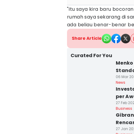
"Itu saya kira baru bocoran
rumah saya sekarang di sana
ada beliau benar-benar ber
Share Article
Curated For You
Menko 
Standa
06 Mar 20
News
Invest
per Aw
27 Feb 202
Business
Gibran
Rencan
27 Jan 20