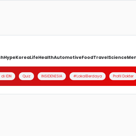
ch
Hype
Korea
Life
Health
Automotive
Food
Travel
Science
Me
 di IDN
Quiz
INSIDENESIA
#LokalBerdaya
Profil Dokter