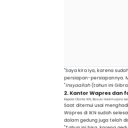
"Saya kira iya, karena sud
persiapan-persiapannya. 
"
Insyaallah
(tahun ini Gibra
2. Kantor Wapres dan fa
Kepala Otorita IKN, Basuki Hadimuljono 
Saat ditemui usai menghadi
Wapres di IKN sudah selesai
dalam gedung juga telah di
"Tahun ini bisa, karena ged