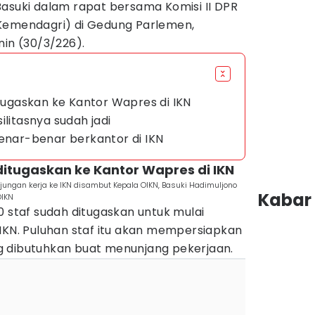
Basuki dalam rapat bersama Komisi II DPR
Kemendagri) di Gedung Parlemen,
nin (30/3/226).
itugaskan ke Kantor Wapres di IKN
ilitasnya sudah jadi
benar-benar berkantor di IKN
 ditugaskan ke Kantor Wapres di IKN
ungan kerja ke IKN disambut Kepala OIKN, Basuki Hadimuljono
Kabar 
OIKN
0 staf sudah ditugaskan untuk mulai
IKN. Puluhan staf itu akan mempersiapkan
g dibutuhkan buat menunjang pekerjaan.