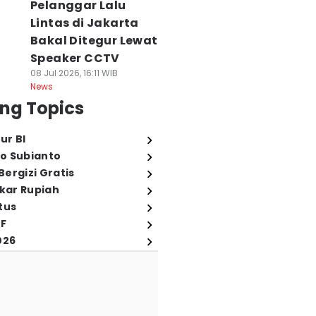
Pelanggar Lalu
Lintas di Jakarta
Bakal Ditegur Lewat
Speaker CCTV
08 Jul 2026, 16:11 WIB
News
ng Topics
ur BI
o Subianto
ergizi Gratis
ukar Rupiah
tus
FF
026