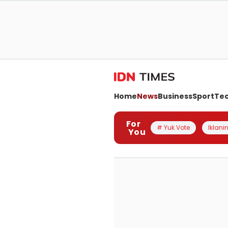
Home
News
Business
Sport
Te
For
# Yuk Vote
Iklanin
You