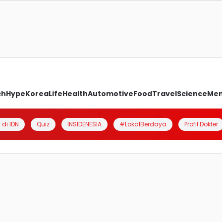
ch
Hype
Korea
Life
Health
Automotive
Food
Travel
Science
Me
 di IDN
Quiz
INSIDENESIA
#LokalBerdaya
Profil Dokter