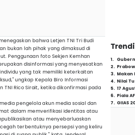
enegaskan bahwa Letjen TNI Tri Budi
Trendi
n bukan lah pihak yang dimaksud di
ut. Penggunaan foto Sekjen Kemhan
1
.
Gubern
erupakan disinformasi yang menyesatkan
2
.
Prabow
individu yang tak memiliki keterkaitan
3
.
Makan B
sud," ungkap Kepala Biro Informasi
4
.
Nilai T
TNI Rico Sirait, ketika dikonfirmasi pada
5
.
17 Agus
6
.
Piala A
media pengelola akun media sosial dan
7
.
GIIAS 2
mat dalam memverifikasi identitas atau
mpublikasikan atau menyebarluaskan
encegah terbentuknya persepsi yang keliru
asi di ruang publik," kata Jenderal