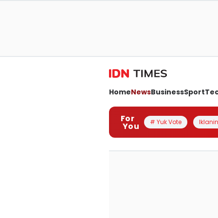
Home
News
Business
Sport
Te
For
# Yuk Vote
Iklanin
You