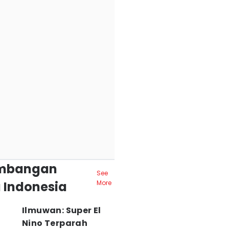
mbangan
See
 Indonesia
More
Ilmuwan: Super El
Nino Terparah