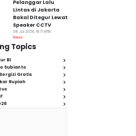
Pelanggar Lalu
Lintas di Jakarta
Bakal Ditegur Lewat
Speaker CCTV
08 Jul 2026, 16:11 WIB
News
ng Topics
ur BI
o Subianto
ergizi Gratis
ukar Rupiah
tus
FF
026