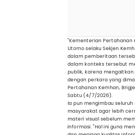
"Kementerian Pertahanan m
Utomo selaku Sekjen Kemha
dalam pemberitaan terseb
dalam konteks tersebut m
publik, karena mengaitkan 
dengan perkara yang dimak
Pertahanan Kemhan, Brigjen 
Sabtu (4/7/2026).
Ia pun mengimbau seluruh 
masyarakat agar lebih cer
materi visual sebelum me
informasi. "Hal ini guna m
dan menjaga kualitas inform