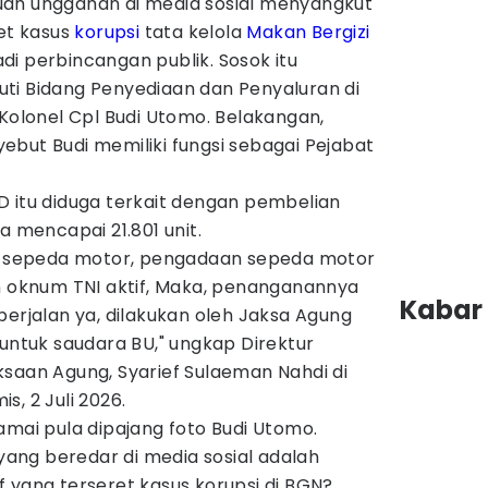
ah unggahan di media sosial menyangkut
ret kasus
korupsi
tata kelola
Makan Bergizi
di perbincangan publik. Sosok itu
ti Bidang Penyediaan dan Penyaluran di
 Kolonel Cpl Budi Utomo. Belakangan,
but Budi memiliki fungsi sebagai Pejabat
D itu diduga terkait dengan pembelian
a mencapai 21.801 unit.
uk sepeda motor, pengadaan sepeda motor
an oknum TNI aktif, Maka, penanganannya
Kabar 
berjalan ya, dilakukan oleh Jaksa Agung
 untuk saudara BU," ungkap Direktur
ksaan Agung, Syarief Sulaeman Nahdi di
, 2 Juli 2026.
amai pula dipajang foto Budi Utomo.
 yang beredar di media sosial adalah
 yang terseret kasus korupsi di BGN?