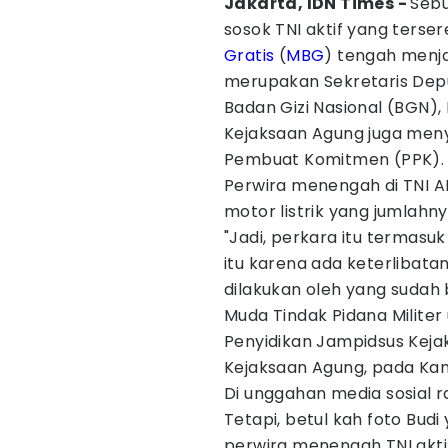
Jakarta, IDN Times -
Sebu
sosok TNI aktif yang terse
Gratis
(
MBG
) tengah menja
merupakan Sekretaris Depu
Badan Gizi Nasional (BGN),
Kejaksaan Agung juga menye
Pembuat Komitmen (PPK).
Perwira menengah di TNI A
motor listrik yang jumlahny
"Jadi, perkara itu termas
itu karena ada keterlibat
dilakukan oleh yang sudah 
Muda Tindak Pidana Militer
Penyidikan Jampidsus Keja
Kejaksaan Agung, pada Kamis
Di unggahan media sosial r
Tetapi, betul kah foto Budi
perwira menengah TNI aktif