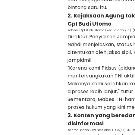
bintang satu itu.
2. Kejaksaan Agung tak
Cpl Budi Utomo
Kolonel Cpl Budi Utomo (kedua dari kiri)
Direktur Penyidikan Jampi
Nahdi menjelaskan, status 
ditentukan oleh jaksa sipi
jampidmil.
"Karena kami Pidsus (pida
mentersangkakan TNI aktif.
Makanya kami serahkan ke 
diproses lebih lanjut," tutur 
Sementara, Mabes TNI ha
proses hukum yang kini men
3. Konten yang beredar 
disinformasi
Kantor Badan Gizi Nasional (BGN). (IDN 