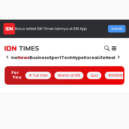
Baca artikel
IDN Times
lainnya di IDN App
Install
Home
News
Business
Sport
Tech
Hype
Korea
Life
Health
Aut
For
# Yuk Vote
Iklanin di IDN
Quiz
INSIDENESIA
You