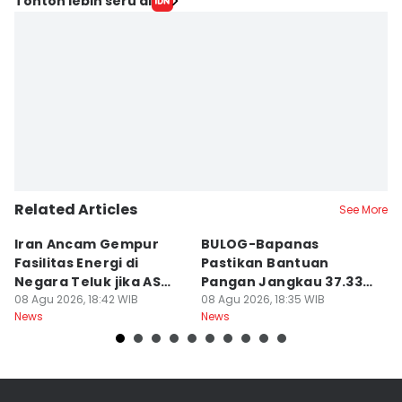
Tonton lebih seru di
Related Articles
See More
Iran Ancam Gempur
BULOG-Bapanas
8
Fasilitas Energi di
Pastikan Bantuan
D
Negara Teluk jika AS
Pangan Jangkau 37.338
k
Menyerang
08 Agu 2026, 18:42 WIB
Penerima di Alor
08 Agu 2026, 18:35 WIB
08
News
News
Ne