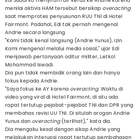
Edi Sudarko menyiram air keras ke Andrie karena
menilai aktivis HAM tersebut bersikap
overacting
saat memprotes penyusunan RUU TNI di Hotel
Fairmont. Padahal, Edi tak pernah mengenal
Andrie secara langsung.
"Kami tidak kenal langsung (Andrie Yunus), izin.
Kami mengenal melalui media sosial," ujar Edi
menjawab pertanyaan oditur militer, Letkol
Mohammad Iswadi.
Dia pun tidak membidik orang lain dan hanya
fokus kepada Andrie.
"Saya fokus ke AY karena
overacting
. Waktu di
video yang viral di Hotel Fairmont, di situ ada
rapat tertutup pejabat-pejabat TNI dan DPR yang
membahas revisi UU TNI. Di situlah arogan Andrie
Yunus dan
overacting
(terlihat)," kata dia.
Dia mengaku kesal dengan sikap Andrie yang
melakukan interupsi rapat tertutup pembahasan