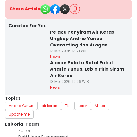
Share Article
Curated For You
Pelaku Penyiram Air Keras
Ungkap Andrie Yunus
Overacting dan Arogan
13 Mei 2026, 13:21 WIB
News
Alasan Pelaku Batal Pukul
Andrie Yunus, Lebih Pilih Siram
Air Keras
13 Mei 2026, 12:26 WIB
News
Topics
Andrie Yunus
air keras
TNI
teror
Militer
Update me
Editorial Team
Editor