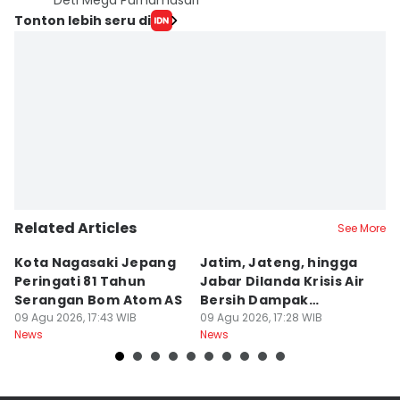
Deti Mega Purnamasari
Tonton lebih seru di
Related Articles
See More
Kota Nagasaki Jepang
Jatim, Jateng, hingga
D
Peringati 81 Tahun
Jabar Dilanda Krisis Air
An
Serangan Bom Atom AS
Bersih Dampak
P
09 Agu 2026, 17:43 WIB
Kemarau
09 Agu 2026, 17:28 WIB
G
09
News
News
Ne