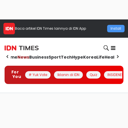
Baca artikel
IDN Times
lainnya di IDN App
Install
Home
News
Business
Sport
Tech
Hype
Korea
Life
Health
Aut
For
# Yuk Vote
Iklanin di IDN
Quiz
INSIDENESIA
You