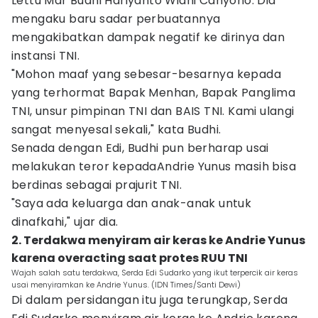
Lettu Mar Budhi Hariyanto Widhi Cahyono. Dia
mengaku baru sadar perbuatannya
mengakibatkan dampak negatif ke dirinya dan
instansi TNI.
"Mohon maaf yang sebesar-besarnya kepada
yang terhormat Bapak Menhan, Bapak Panglima
TNI, unsur pimpinan TNI dan BAIS TNI. Kami ulangi
sangat menyesal sekali," kata Budhi.
Senada dengan Edi, Budhi pun berharap usai
melakukan teror kepadaAndrie Yunus masih bisa
berdinas sebagai prajurit TNI.
"Saya ada keluarga dan anak-anak untuk
dinafkahi," ujar dia.
2. Terdakwa menyiram air keras ke Andrie Yunus
karena overacting saat protes RUU TNI
Wajah salah satu terdakwa, Serda Edi Sudarko yang ikut terpercik air keras
usai menyiramkan ke Andrie Yunus. (IDN Times/Santi Dewi)
Di dalam persidangan itu juga terungkap, Serda