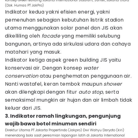
Konsep Green Building Jakarta Internasional Stadium, Sunter, Jakarta Utara
(Dok. Humas PT JakPro)
Indikator kedua yakni efisien energi, yakni
pemenuhan sebagian kebutuhan listrik stadion
utama menggunakan solar panel dan JIS akan
dikelliling oleh
facade
yang memiliki selubung
bangunan, artinya ada sirkulasi udara dan cahaya
matahari yang masuk.
Indikator ketiga aspek green building JIS yaitu
konservasi air. Dengan konsep
water
conservation
atau penghematan penggunaan air.
Nanti wastafel, keran tembok maupun
shower
akan dilengkapi dengan fitur
auto stop
, serta
semaksimal mungkin air hujan dan air limbah tidak
keluar dari JIS.
3. Indikator ramah lingkungan, pengunjung
wajib bawa botol minuman sendiri
Direktur Utama PT Jakarta Propertindo (Jakpro) Dwi Wahyu Daryoto (kiri)
menendang bola saat peresmian lapangan latih di Jakarta International