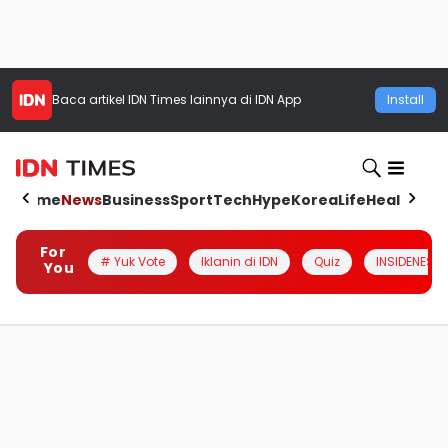
Baca artikel
IDN Times
lainnya di IDN App
Install
Home
News
Business
Sport
Tech
Hype
Korea
Life
Health
Aut
For
# Yuk Vote
Iklanin di IDN
Quiz
INSIDENESIA
You