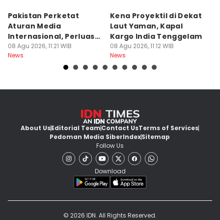
Pakistan Perketat
Kena Proyektil di Dekat
H
Aturan Media
Laut Yaman, Kapal
S
Internasional, Perluas
Kargo India Tenggelam
d
Pengawasan
08 Agu 2026, 11:21 WIB
08 Agu 2026, 11:12 WIB
08
News
News
Ne
About Us
Editorial Team
Contact Us
Terms of Services
Pedoman Media Siber
Index
Sitemap
Follow Us
Download
© 2026 IDN. All Rights Reserved.