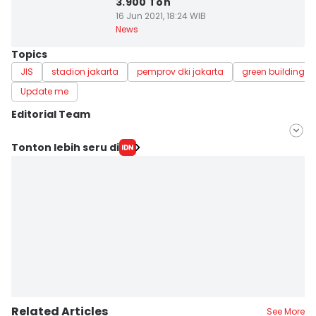
3.900 Ton
16 Jun 2021, 18:24 WIB
News
Topics
JIS
stadion jakarta
pemprov dki jakarta
green building
Update me
Editorial Team
Editor
Tonton lebih seru di
Lia Hutasoit
Editor
Dwifantya Aquina
Related Articles
See More