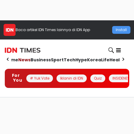
Baca artikel
IDN Times
lainnya di IDN App
Install
Home
News
Business
Sport
Tech
Hype
Korea
Life
Health
Aut
For
# Yuk Vote
Iklanin di IDN
Quiz
INSIDENESIA
You