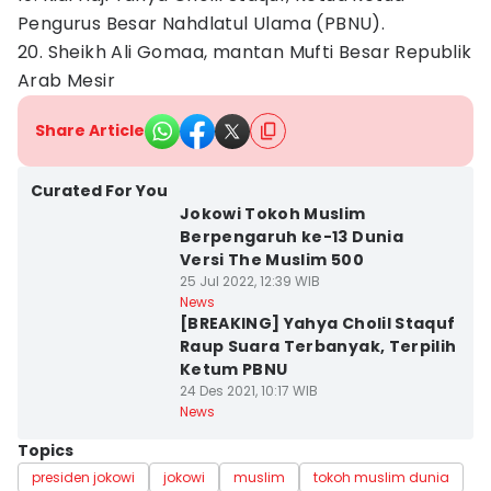
Pengurus Besar Nahdlatul Ulama (PBNU).
20. Sheikh Ali Gomaa, mantan Mufti Besar Republik
Arab Mesir
Share Article
Curated For You
Jokowi Tokoh Muslim
Berpengaruh ke-13 Dunia
Versi The Muslim 500
25 Jul 2022, 12:39 WIB
News
[BREAKING] Yahya Cholil Staquf
Raup Suara Terbanyak, Terpilih
Ketum PBNU
24 Des 2021, 10:17 WIB
News
Topics
presiden jokowi
jokowi
muslim
tokoh muslim dunia