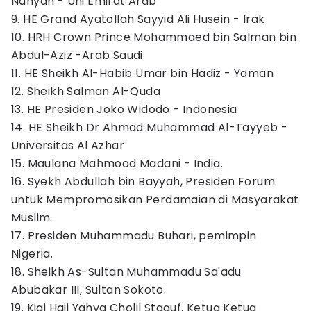
Nahyan - Uni Emirat Arab
9. HE Grand Ayatollah Sayyid Ali Husein - Irak
10. HRH Crown Prince Mohammaed bin Salman bin
Abdul-Aziz -Arab Saudi
11. HE Sheikh Al-Habib Umar bin Hadiz - Yaman
12. Sheikh Salman Al-Quda
13. HE Presiden Joko Widodo - Indonesia
14. HE Sheikh Dr Ahmad Muhammad Al-Tayyeb -
Universitas Al Azhar
15. Maulana Mahmood Madani - India.
16. Syekh Abdullah bin Bayyah, Presiden Forum
untuk Mempromosikan Perdamaian di Masyarakat
Muslim.
17. Presiden Muhammadu Buhari, pemimpin
Nigeria.
18. Sheikh As-Sultan Muhammadu Sa'adu
Abubakar III, Sultan Sokoto.
19. Kiai Haji Yahya Cholil Staquf, Ketua Ketua