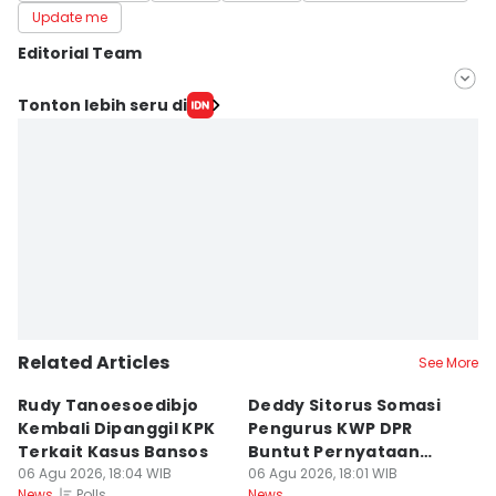
Update me
Editorial Team
Editor
Tonton lebih seru di
Muhammad Ilman Nafian
Editor
Sunariyah Sunariyah
Related Articles
See More
Rudy Tanoesoedibjo
Deddy Sitorus Somasi
D
Kembali Dipanggil KPK
Pengurus KWP DPR
9
Terkait Kasus Bansos
Buntut Pernyataan
d
06 Agu 2026, 18:04 WIB
Sirkus
06 Agu 2026, 18:01 WIB
J
06
Polls
News
News
Ne