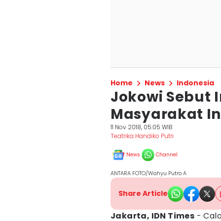
Home
News
Indonesia
Jokowi Sebut I
Masyarakat I
11 Nov 2018, 05:05 WIB
Teatrika Handiko Putri
News
Channel
ANTARA FOTO/Wahyu Putro A
Share Article
Jakarta, IDN Times
- Calo