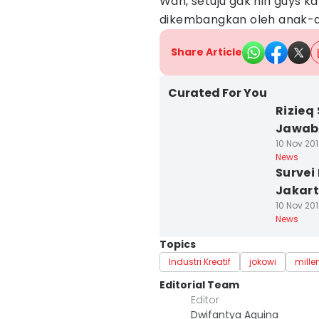
Wah, setuju gak nih guys ka
dikembangkan oleh anak-a
Share Article
Curated For You
Rizieq
Jawab
10 Nov 201
News
Survei
Jakar
10 Nov 201
News
Topics
Industri Kreatif
jokowi
mille
Editorial Team
Editor
Dwifantya Aquina