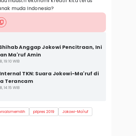
lau industri ekonomi kreatif kita terus
nak muda Indonesia?
 Shihab Anggap Jokowi Pencitraan, Ini
an Ma'ruf Amin
8, 19:10 WIB
 Internal TKN: Suara Jokowi-Ma'ruf di
ta Terancam
8, 14:15 WIB
nnialsmemilih
pilpres 2019
Jokowi-Ma'ruf