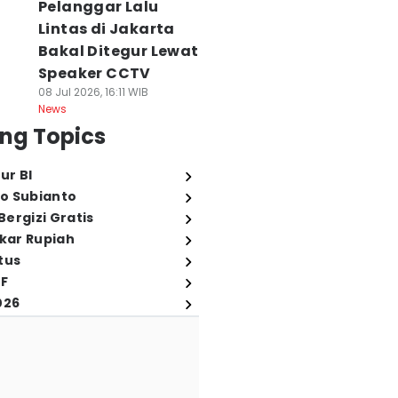
Pelanggar Lalu
Lintas di Jakarta
Bakal Ditegur Lewat
Speaker CCTV
08 Jul 2026, 16:11 WIB
News
ng Topics
ur BI
o Subianto
ergizi Gratis
ukar Rupiah
tus
FF
026