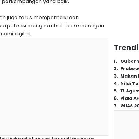
uk perkembangan yang baik.
ah juga terus memperbaiki dan
g berpotensi menghambat perkembangan
nomi digital.
Trendi
1
.
Gubern
2
.
Prabow
3
.
Makan B
4
.
Nilai T
5
.
17 Agus
6
.
Piala A
7
.
GIIAS 2