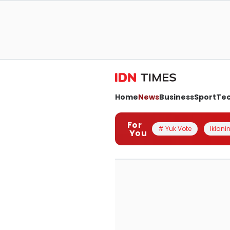
Home
News
Business
Sport
Te
For
# Yuk Vote
Iklanin
You