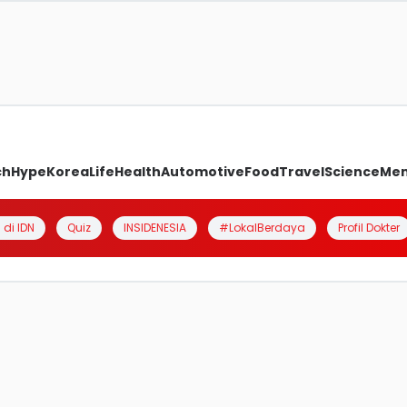
ch
Hype
Korea
Life
Health
Automotive
Food
Travel
Science
Me
 di IDN
Quiz
INSIDENESIA
#LokalBerdaya
Profil Dokter