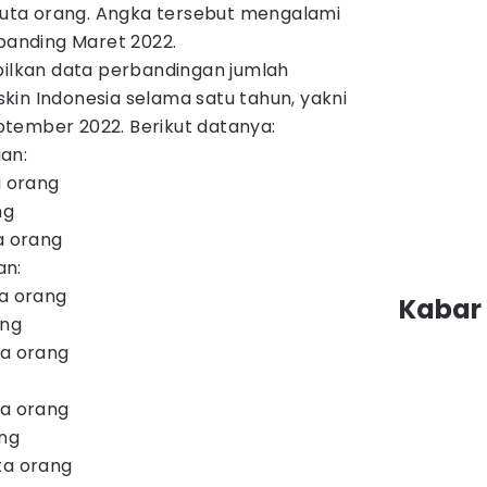
 juta orang. Angka tersebut mengalami
ibanding Maret 2022.
pilkan data perbandingan jumlah
kin Indonesia selama satu tahun, yakni
tember 2022. Berikut datanya:
an:
a orang
ng
a orang
an:
ta orang
Kabar 
ang
ta orang
ta orang
ang
ta orang