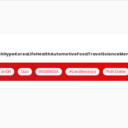
ch
Hype
Korea
Life
Health
Automotive
Food
Travel
Science
Me
 di IDN
Quiz
INSIDENESIA
#LokalBerdaya
Profil Dokter