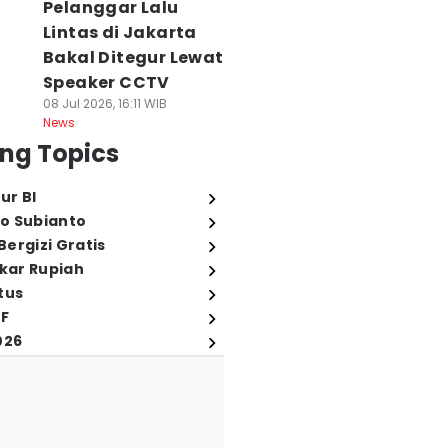
Pelanggar Lalu
Lintas di Jakarta
Bakal Ditegur Lewat
Speaker CCTV
08 Jul 2026, 16:11 WIB
News
ng Topics
ur BI
o Subianto
ergizi Gratis
ukar Rupiah
tus
FF
026