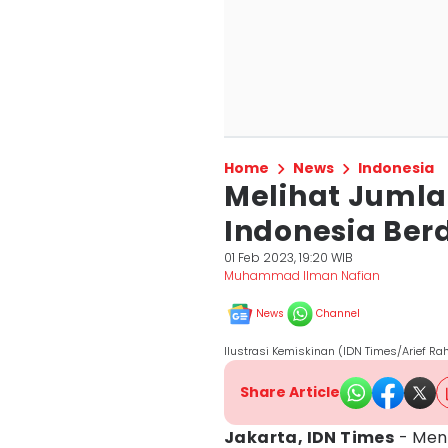
Home
News
Indonesia
Melihat Jumla
Indonesia Ber
01 Feb 2023, 19:20 WIB
Muhammad Ilman Nafian
News
Channel
Ilustrasi Kemiskinan (IDN Times/Arief R
Share Article
Jakarta, IDN Times
- Men