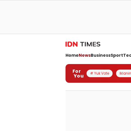
Home
News
Business
Sport
Te
For
# Yuk Vote
Iklanin
You