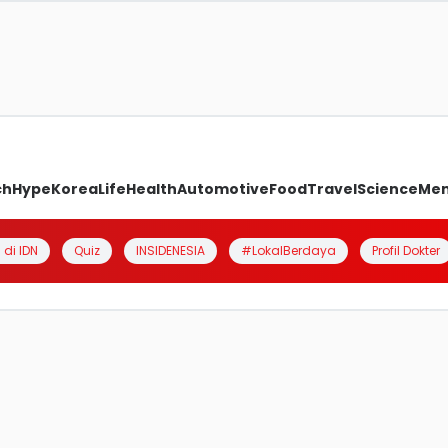
ch
Hype
Korea
Life
Health
Automotive
Food
Travel
Science
Me
 di IDN
Quiz
INSIDENESIA
#LokalBerdaya
Profil Dokter