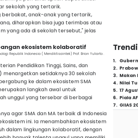
ar sekolah yang tertarik.
 berbakat, anak-anak yang tertarik,
sana, diharapkan bisa juga terimbas atau
 yang ada di sekolah tersebut," jelas
Trendi
angan ekosistem kolaboratif
logi Republik Indonesia ( Mendiktisaintek) Prof. Brian Yuliarto .
1
.
Gubern
erian Pendidikan Tinggi, Sains, dan
2
.
Prabow
k) menargetkan setidaknya 30 sekolah
3
.
Makan B
t bergabung ke dalam ekosistem SMA
4
.
Nilai T
 merupakan langkah awal untuk
5
.
17 Agus
h unggul yang tersebar di berbagai
6
.
Piala A
7
.
GIIAS 2
ya agar SMA dan MA terbaik di Indonesia
 ekosistem ini. Ia menambahkan ekosistem
h dalam lingkungan kolaboratif, dengan
lebih banyak talenta unggul yang memiliki