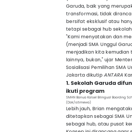
Garuda, baik yang merupak
transformasi, tidak diran
bersifat eksklusif atau ha
tetapi sebagai hub sekolah 
"Kami menyatakan dan men
(menjadi SMA Unggul Garuda
menjadikan kita kemudian
lainnya, bukan," ujar Mente
Sosialisasi Pemilihan SMA 
Jakarta dikutip
ANTARA
Kam
1. Sekolah Garuda difun
ikuti program
SMAN Banua Kalsel Bilingual Boarding Sc
(Dok/istimewa)
Lebih jauh, Brian mengata
ditetapkan sebagai SMA Un
sebagai hub, atau pusat ke
Konsep ini dirancang agar s