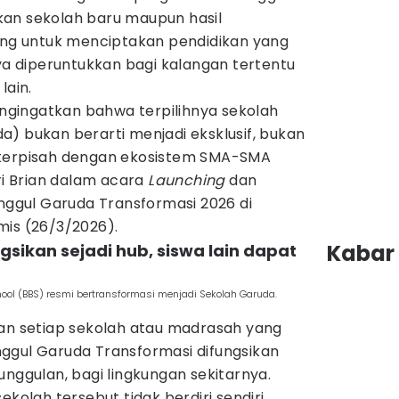
an sekolah baru maupun hasil
cang untuk menciptakan pendidikan yang
nya diperuntukkan bagi kalangan tertentu
lain.
gingatkan bahwa terpilihnya sekolah
) bukan berarti menjadi eksklusif, bukan
 terpisah dengan ekosistem SMA-SMA
ri Brian dalam acara
Launching
dan
Unggul Garuda Transformasi 2026 di
is (26/3/2026).
Kabar 
gsikan sejadi hub, siswa lain dapat
hool (BBS) resmi bertransformasi menjadi Sekolah Garuda.
kan setiap sekolah atau madrasah yang
ggul Garuda Transformasi difungsikan
unggulan, bagi lingkungan sekitarnya.
ekolah tersebut tidak berdiri sendiri,