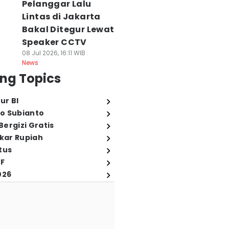
Pelanggar Lalu
Lintas di Jakarta
Bakal Ditegur Lewat
Speaker CCTV
08 Jul 2026, 16:11 WIB
News
ng Topics
ur BI
o Subianto
ergizi Gratis
ukar Rupiah
tus
FF
026