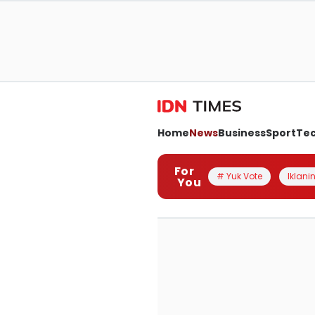
Home
News
Business
Sport
Te
For
# Yuk Vote
Iklanin
You