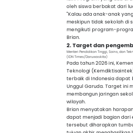
oleh siswa berbakat dari lu
"Kalau ada anak-anak yang
meskipun tidak sekolah di 
mengikuti program-program
Brian.
2. Target dan pengemb
Menteri Pendidikan Tinggi, Sains, dan Tekno
(IDN Times/Daruwaskita)
Pada tahun 2026 ini, Kement
Teknologi (Kemdiktisainte
terbaik di Indonesia dapa
Unggul Garuda. Target ini
membangun jaringan sekola
wilayah.
Brian menyatakan harapann
dapat menjadi bagian dari
tersebut diharapkan tumbu
tujuan akhir menghasilkan 