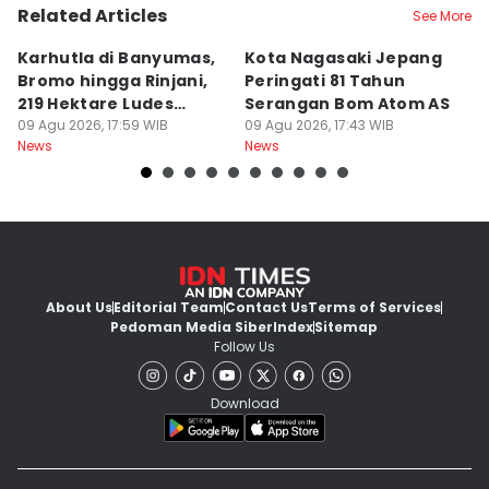
Related Articles
See More
Karhutla di Banyumas,
Kota Nagasaki Jepang
J
Bromo hingga Rinjani,
Peringati 81 Tahun
Ja
219 Hektare Ludes
Serangan Bom Atom AS
B
Terbakar
09 Agu 2026, 17:59 WIB
09 Agu 2026, 17:43 WIB
K
09
News
News
Ne
About Us
Editorial Team
Contact Us
Terms of Services
Pedoman Media Siber
Index
Sitemap
Follow Us
Download