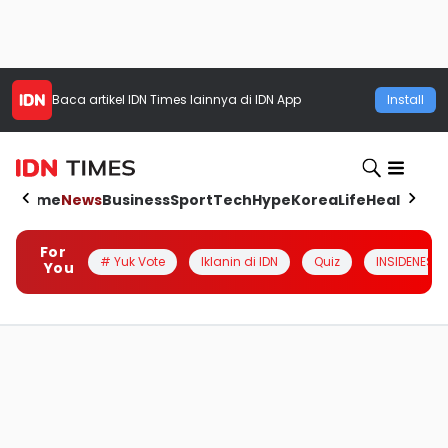
Baca artikel
IDN Times
lainnya di IDN App
Install
Home
News
Business
Sport
Tech
Hype
Korea
Life
Health
Aut
For
# Yuk Vote
Iklanin di IDN
Quiz
INSIDENESIA
You