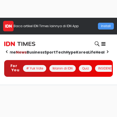
Baca artikel
IDN Times
lainnya di IDN App
Install
Home
News
Business
Sport
Tech
Hype
Korea
Life
Health
Aut
For
# Yuk Vote
Iklanin di IDN
Quiz
INSIDENESIA
You