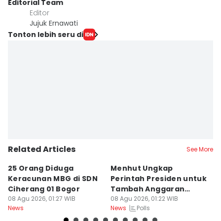
Editorial Team
Editor
Jujuk Ernawati
Tonton lebih seru di
Related Articles
See More
25 Orang Diduga
Menhut Ungkap
Mi
Keracunan MBG di SDN
Perintah Presiden untuk
S
Ciherang 01 Bogor
Tambah Anggaran
B
08 Agu 2026, 01:27 WIB
Pencegahan Karhutla
08 Agu 2026, 01:22 WIB
08
Polls
News
News
Ne