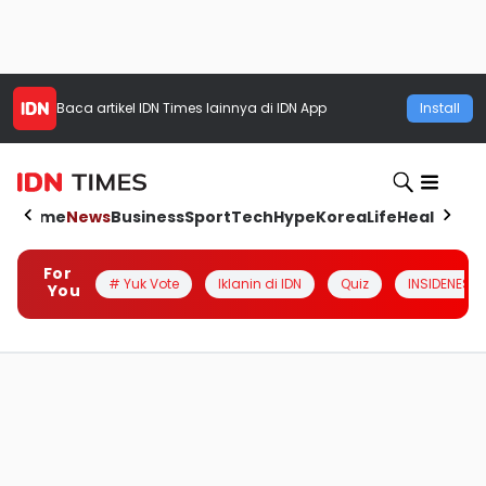
Baca artikel
IDN Times
lainnya di IDN App
Install
Home
News
Business
Sport
Tech
Hype
Korea
Life
Health
Aut
For
# Yuk Vote
Iklanin di IDN
Quiz
INSIDENESIA
You