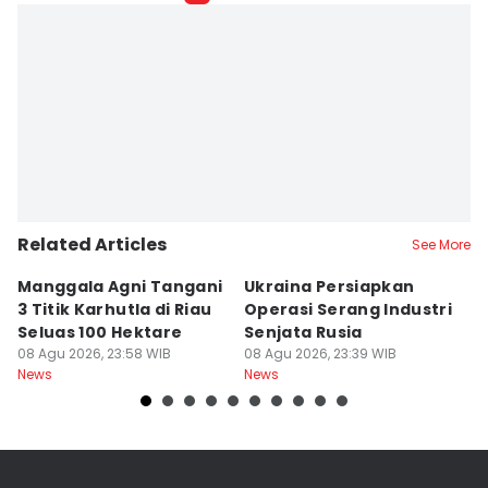
Related Articles
See More
Manggala Agni Tangani
Ukraina Persiapkan
P
3 Titik Karhutla di Riau
Operasi Serang Industri
A
Seluas 100 Hektare
Senjata Rusia
J
08 Agu 2026, 23:58 WIB
08 Agu 2026, 23:39 WIB
08
News
News
Ne