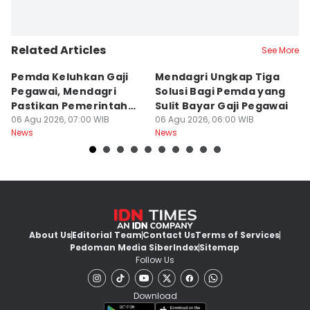
Related Articles
See More
Pemda Keluhkan Gaji
Mendagri Ungkap Tiga
TO
Pegawai, Mendagri
Solusi Bagi Pemda yang
P
Pastikan Pemerintah
Sulit Bayar Gaji Pegawai
P
Tak Lepas Tangan
06 Agu 2026, 07:00 WIB
06 Agu 2026, 06:00 WIB
Te
06
News
News
Ne
About Us
Editorial Team
Contact Us
Terms of Services
Pedoman Media Siber
Index
Sitemap
Follow Us
Download