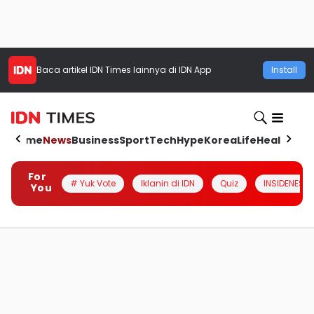
Baca artikel
IDN Times
lainnya di IDN App
Install
Home
News
Business
Sport
Tech
Hype
Korea
Life
Health
Aut
For
# Yuk Vote
Iklanin di IDN
Quiz
INSIDENESIA
You