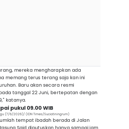
kurang, mereka mengharapkan ada
a memang terus terang saja kan ini
uruhan. Baru akan secara resmi
pada tanggal 22 Juni, bertepatan dengan
," katanya.
pai pukul 09.00 WIB
gu (7/6/2026)/ (IDN Times/Suciatiningrum)
mlah tempat ibadah berada di Jalan
Rasuna Said diputuskan hanya sampai jam