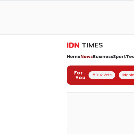
Home
News
Business
Sport
Te
For
# Yuk Vote
Iklanin
You