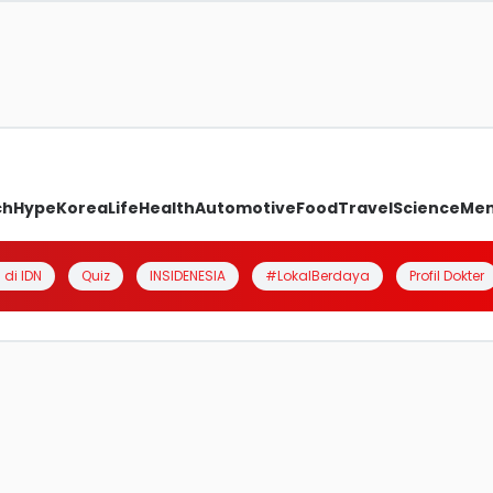
ch
Hype
Korea
Life
Health
Automotive
Food
Travel
Science
Me
 di IDN
Quiz
INSIDENESIA
#LokalBerdaya
Profil Dokter