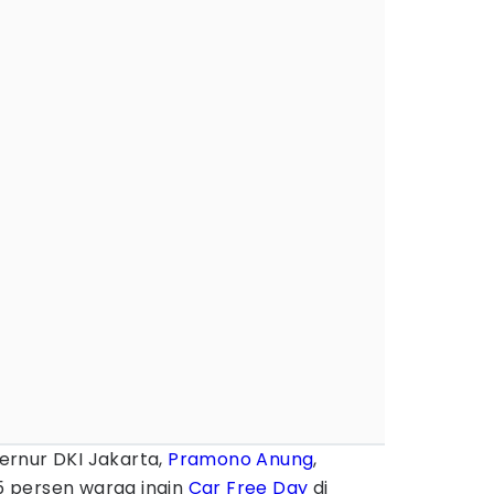
rnur DKI Jakarta,
Pramono Anung
,
 persen warga ingin
Car Free Day
di