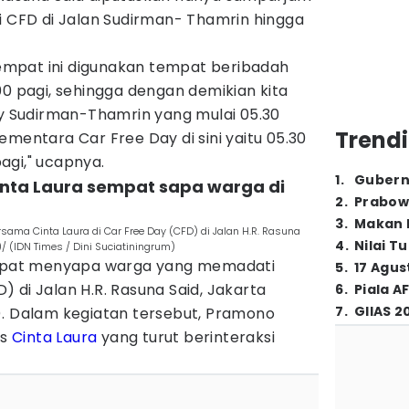
i CFD di Jalan Sudirman- Thamrin hingga
mpat ini digunakan tempat beribadah
00 pagi, sehingga dengan demikian kita
Sudirman-Thamrin yang mulai 05.30
Trendi
ementara Car Free Day di sini yaitu 05.30
agi," ucapnya.
1
.
Gubern
nta Laura sempat sapa warga di
2
.
Prabow
3
.
Makan B
sama Cinta Laura di Car Free Day (CFD) di Jalan H.R. Rasuna
4
.
Nilai T
/ (IDN Times / Dini Suciatiningrum)
pat menyapa warga yang memadati
5
.
17 Agus
 di Jalan H.R. Rasuna Said, Jakarta
6
.
Piala A
7
.
GIIAS 2
). Dalam kegiatan tersebut, Pramono
is
Cinta Laura
yang turut berinteraksi