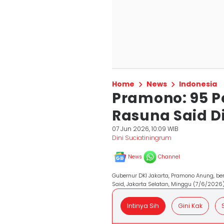
Home
News
Indonesia
Pramono: 95 P
Rasuna Said D
07 Jun 2026, 10:09 WIB
Dini Suciatiningrum
News
Channel
Gubernur DKI Jakarta, Pramono Anung, ber
Said, Jakarta Selatan, Minggu (7/6/2026)
Intinya Sih
Gini Kak
S