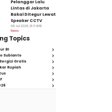
Pelanggar Lalu
Lintas di Jakarta
Bakal Ditegur Lewat
Speaker CCTV
08 Jul 2026, 16:11 WIB
News
ng Topics
ur BI
o Subianto
ergizi Gratis
ukar Rupiah
tus
FF
026