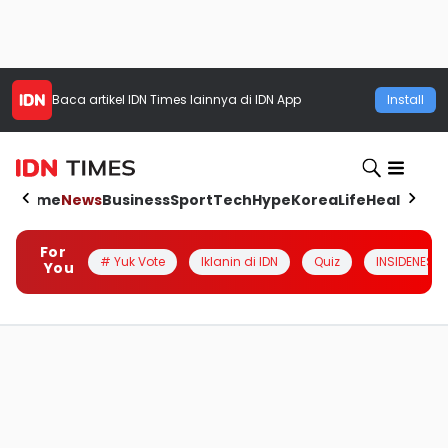
Baca artikel
IDN Times
lainnya di IDN App
Install
Home
News
Business
Sport
Tech
Hype
Korea
Life
Health
Aut
For
# Yuk Vote
Iklanin di IDN
Quiz
INSIDENESIA
You