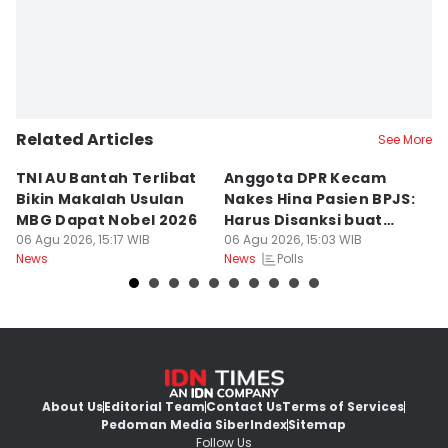
Related Articles
See More
TNI AU Bantah Terlibat
Anggota DPR Kecam
K
Bikin Makalah Usulan
Nakes Hina Pasien BPJS:
R
MBG Dapat Nobel 2026
Harus Disanksi buat
D
06 Agu 2026, 15:17 WIB
Pelajaran
06 Agu 2026, 15:03 WIB
S
06
Polls
News
News
Ne
About Us
Editorial Team
Contact Us
Terms of Services
Pedoman Media Siber
Index
Sitemap
Follow Us