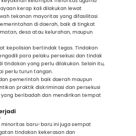
 keyakinan kelompok minoritas agama
ayaan kerap kali dilakukan lewat
ah tekanan mayoritas yang difasilitasi
emerintahan di daerah, baik di tingkat
amatan, desa atau kelurahan, maupun
t kepolisian bertindak tegas. Tindakan
gadili para pelaku persekusi dan tindak
i tindakan yang perlu dilakukan. Selain itu,
i perlu turun tangan.
dan pemerintah baik daerah maupun
tikan praktik diskriminasi dan persekusi
 yang beribadah dan mendirikan tempat
erjadi
)
 minoritas baru-baru ini juga sempat
ingatan tindakan kekerasan dan