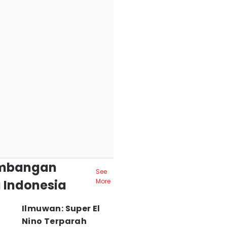
mbangan
See
 Indonesia
More
Ilmuwan: Super El
Nino Terparah