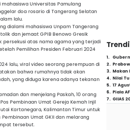
i mahasiswa Universitas Pamulang
gelar doa rosario di Tangerang Selatan
lam lalu.
yang dialami mahasiswa Unpam Tangerang
olik dan jemaat GPIB Benowo Gresik
 persekusi atas nama agama yang terjadi
Trendi
setelah Pemilihan Presiden Februari 2024
1
.
Gubern
24 lalu, viral video seorang perempuan di
2
.
Prabow
3
.
Makan B
yatakan bahwa rumahnya tidak akan
4
.
Nilai T
badah, yang diduga karena adanya tekanan
5
.
17 Agus
6
.
Piala A
madan dan menjelang Paskah, 10 orang
7
.
GIIAS 2
Pos Pembinaan Umat Gereja Kemah Injil
Kutai Kartanegara, Kalimantan Timur untuk
 Pembinaan Umat GKII dan melarang
empat tersebut.