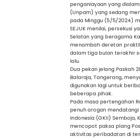
penganiayaan yang dialam
(Unpam) yang sedang meng
pada Minggu (5/5/2024) ma
SEJUK menilai, persekusi 
Selatan yang beragama Kat
menambah deretan praktik
dalam tiga bulan terakhir 
lalu.
Dua pekan jelang Paskah 20
Balaraja, Tangerang, men
digunakan lagi untuk beri
beberapa pihak.
Pada masa pertengahan Ra
penuh arogan mendatangi 
Indonesia (GKII) Semboja, 
mencopot paksa plang Pos
aktivitas peribadatan di t