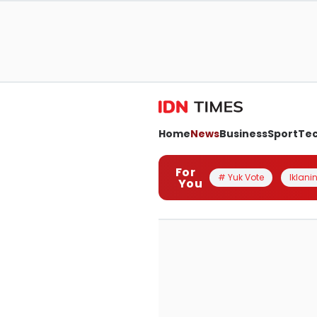
Home
News
Business
Sport
Te
For
# Yuk Vote
Iklanin
You