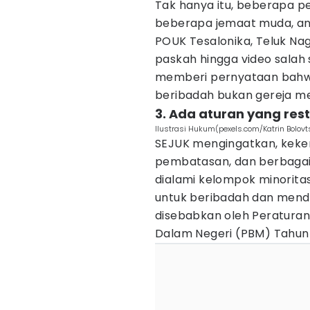
Tak hanya itu, beberapa pe
beberapa jemaat muda, an
POUK Tesalonika, Teluk Na
paskah hingga video salah 
memberi pernyataan bahw
beribadah bukan gereja m
3. Ada aturan yang restr
Ilustrasi Hukum(pexels.com/Katrin Bolovt
SEJUK mengingatkan, keke
pembatasan, dan berbagai
dialami kelompok minorit
untuk beribadah dan menda
disebabkan oleh Peratura
Dalam Negeri (PBM) Tahun 