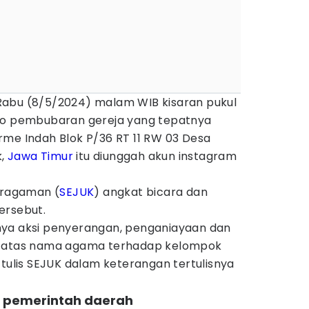
Rabu (8/5/2024) malam WIB kisaran pukul
deo pembubaran gereja yang tepatnya
rme Indah Blok P/36 RT 11 RW 03 Desa
k,
Jawa Timur
itu diunggah akun instagram
beragaman (
SEJUK
) angkat bicara dan
ersebut.
nya aksi penyerangan, penganiayaan dan
i atas nama agama terhadap kelompok
 tulis SEJUK dalam keterangan tertulisnya
n pemerintah daerah