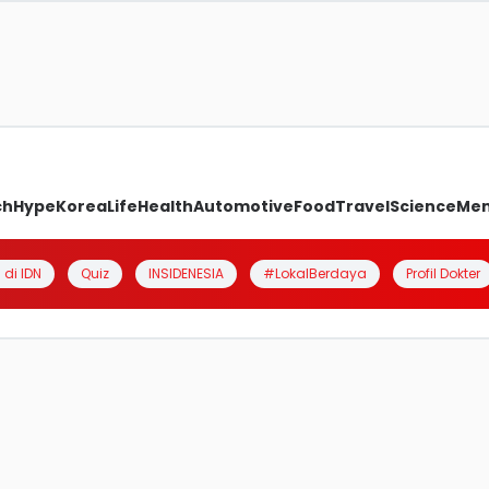
ch
Hype
Korea
Life
Health
Automotive
Food
Travel
Science
Me
 di IDN
Quiz
INSIDENESIA
#LokalBerdaya
Profil Dokter