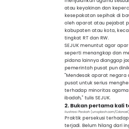
menjalankan agama sesuai
atau keyakinan dan keperc
kesepakatan sepihak di baw
oleh aparat atau pejabat p
kabupaten atau kota, kec
tingkat RT dan RW.
SEJUK menuntut agar apara
seperti menangkap dan men
pidana lainnya dianggap jad
pemerintah pusat pun dinila
"Mendesak aparat negara 
pusat untuk serius menghen
terhadap minoritas agama
ibadah," tulis SEJUK.
2. Bukan pertama kali t
ilustrasi Paskah (unsplash.com/Cdoncel
Praktik persekusi terhadap
terjadi. Belum hilang dari 