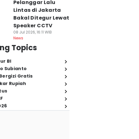
Pelanggar Lalu
Lintas di Jakarta
Bakal Ditegur Lewat
Speaker CCTV
08 Jul 2026, 16:11 WIB
News
ng Topics
ur BI
o Subianto
ergizi Gratis
ukar Rupiah
tus
FF
026