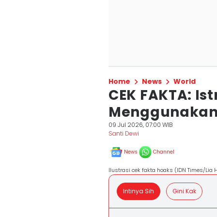
Home
News
World
CEK FAKTA: Ist
Menggunakan 
09 Jul 2026, 07:00 WIB
Santi Dewi
News
Channel
Ilustrasi cek fakta hoaks (IDN Times/Lia 
Intinya Sih
Gini Kak