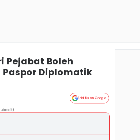
ri Pejabat Boleh
Paspor Diplomatik
Add Us on Google
Hutasoit)