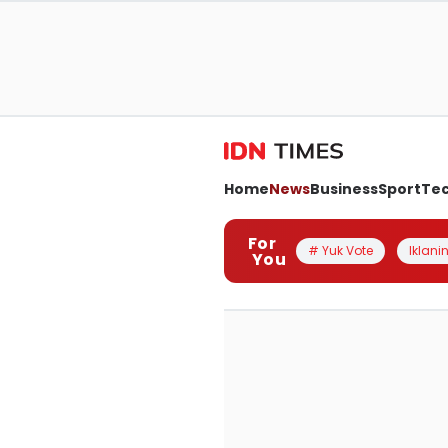
Home
News
Business
Sport
Te
For
# Yuk Vote
Iklanin
You