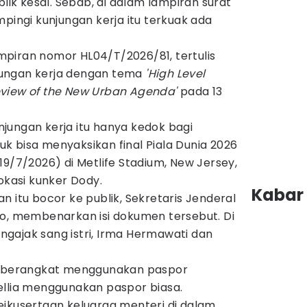
k kesal. Sebab, di dalam lampiran surat
mpingi kunjungan kerja itu terkuak ada
lampiran nomor HL04/T/2026/81, tertulis
ungan kerja dengan tema
'High Level
view of the New Urban Agenda'
pada 13
jungan kerja itu hanya kedok bagi
k bisa menyaksikan final Piala Dunia 2026
19/7/2026) di Metlife Stadium, New Jersey,
okasi kunker Dody.
Kabar 
n itu bocor ke publik, Sekretaris Jenderal
to, membenarkan isi dokumen tersebut. Di
gajak sang istri, Irma Hermawati dan
an berangkat menggunakan paspor
ellia menggunakan paspor biasa.
eikusertaan keluarga menteri di dalam