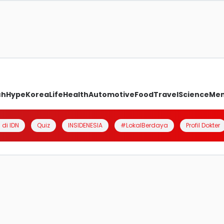
ch
Hype
Korea
Life
Health
Automotive
Food
Travel
Science
Me
 di IDN
Quiz
INSIDENESIA
#LokalBerdaya
Profil Dokter