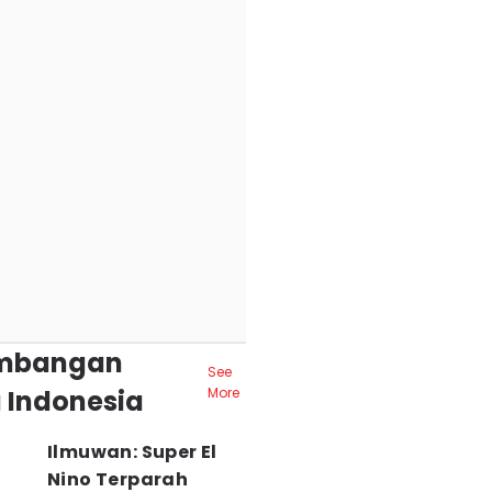
mbangan
See
 Indonesia
More
Ilmuwan: Super El
Nino Terparah