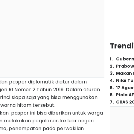
Trendi
1
.
Gubern
2
.
Prabow
3
.
Makan B
4
.
Nilai T
an paspor diplomatik diatur dalam
5
.
17 Agus
eri RI Nomor 2 Tahun 2019. Dalam aturan
6
.
Piala A
 rinci siapa saja yang bisa menggunakan
7
.
GIIAS 2
warna hitam tersebut.
skan, paspor ini bisa diberikan untuk warga
n melakukan perjalanan ke luar negeri
tama, penempatan pada perwakilan