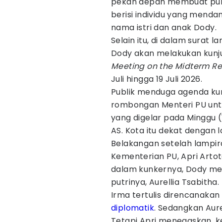
pekan depan membuat publi
berisi individu yang menda
nama istri dan anak Dody.
Selain itu, di dalam surat 
Dody akan melakukan kunj
Meeting on the Midterm Re
Juli hingga 19 Juli 2026.
Publik menduga agenda kun
rombongan Menteri PU untu
yang digelar pada Minggu (
AS. Kota itu dekat dengan l
Belakangan setelah lampira
Kementerian PU, Apri Arto
dalam kunkernya, Dody men
putrinya, Aurellia Tsabitha.
Irma tertulis direncanak
diplomatik
. Sedangkan Aur
Tetapi Apri menegaskan, k