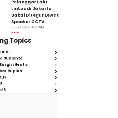
Pelanggar Lalu
Lintas di Jakarta
Bakal Ditegur Lewat
Speaker CCTV
08 Jul 2026, 16:11 WIB
News
ng Topics
ur BI
o Subianto
ergizi Gratis
ukar Rupiah
tus
FF
026