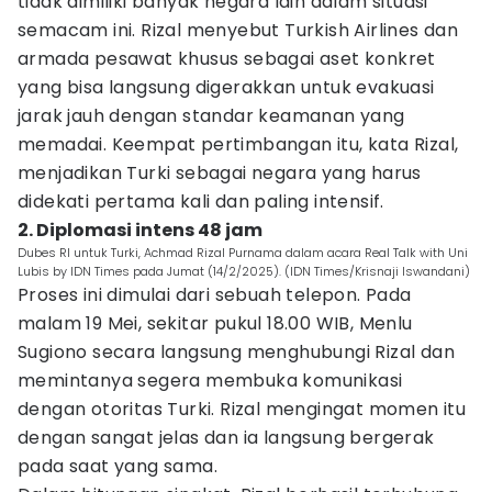
tidak dimiliki banyak negara lain dalam situasi
semacam ini. Rizal menyebut Turkish Airlines dan
armada pesawat khusus sebagai aset konkret
yang bisa langsung digerakkan untuk evakuasi
jarak jauh dengan standar keamanan yang
memadai. Keempat pertimbangan itu, kata Rizal,
menjadikan Turki sebagai negara yang harus
didekati pertama kali dan paling intensif.
2. Diplomasi intens 48 jam
Dubes RI untuk Turki, Achmad Rizal Purnama dalam acara Real Talk with Uni
Lubis by IDN Times pada Jumat (14/2/2025). (IDN Times/Krisnaji Iswandani)
Proses ini dimulai dari sebuah telepon. Pada
malam 19 Mei, sekitar pukul 18.00 WIB, Menlu
Sugiono secara langsung menghubungi Rizal dan
memintanya segera membuka komunikasi
dengan otoritas Turki. Rizal mengingat momen itu
dengan sangat jelas dan ia langsung bergerak
pada saat yang sama.