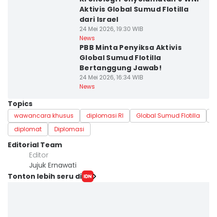
Aktivis Global Sumud Flotilla
dari Israel
24 Mei 2026, 19:30 WIB
News
PBB Minta Penyiksa Aktivis
Global Sumud Flotilla
Bertanggung Jawab!
24 Mei 2026, 16:34 WIB
News
Topics
wawancara khusus
diplomasi RI
Global Sumud Flotilla
W
diplomat
Diplomasi
Editorial Team
Editor
Jujuk Ernawati
Tonton lebih seru di