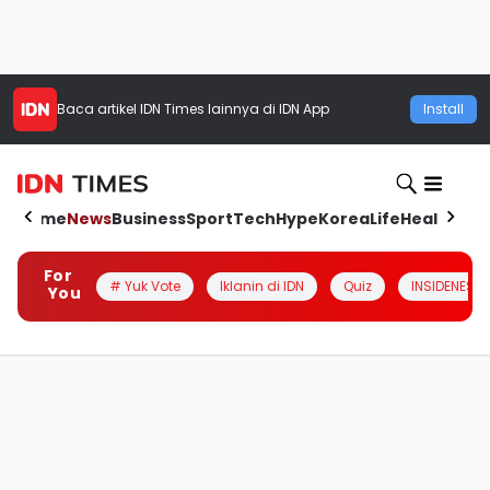
Baca artikel
IDN Times
lainnya di IDN App
Install
Home
News
Business
Sport
Tech
Hype
Korea
Life
Health
Aut
For
# Yuk Vote
Iklanin di IDN
Quiz
INSIDENESIA
You