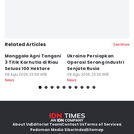
Related Articles
See More
Manggala Agni Tangani
Ukraina Persiapkan
P
3 Titik Karhutla di Riau
Operasi Serang Industri
A
Seluas 100 Hektare
Senjata Rusia
J
08 Agu 2026, 23:58 WIB
08 Agu 2026, 23:39 WIB
08
News
News
Ne
About Us
Editorial Team
Contact Us
Terms of Services
Pedoman Media Siber
Index
Sitemap