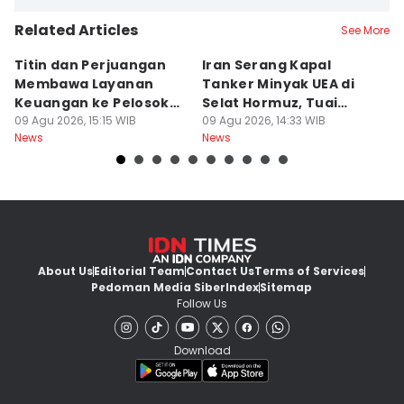
Related Articles
See More
Titin dan Perjuangan
Iran Serang Kapal
B
Membawa Layanan
Tanker Minyak UEA di
G
Keuangan ke Pelosok
Selat Hormuz, Tuai
h
Wakatobi
09 Agu 2026, 15:15 WIB
Kecaman
09 Agu 2026, 14:33 WIB
B
09
News
News
Ne
About Us
Editorial Team
Contact Us
Terms of Services
Pedoman Media Siber
Index
Sitemap
Follow Us
Download