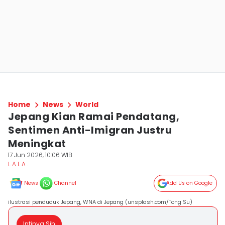
Home
News
World
Jepang Kian Ramai Pendatang,
Sentimen Anti-Imigran Justru
Meningkat
17 Jun 2026, 10:06 WIB
L A L A .
News
Channel
Add Us on Google
ilustrasi penduduk Jepang, WNA di Jepang (unsplash.com/Tong Su)
Intinya Sih