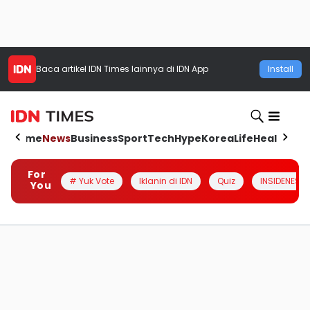
Baca artikel
IDN Times
lainnya di IDN App
Install
Home
News
Business
Sport
Tech
Hype
Korea
Life
Health
Aut
For
# Yuk Vote
Iklanin di IDN
Quiz
INSIDENESIA
You