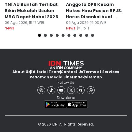
TNI AU Bantah Terlibat
Anggota DPR Kecam
K
Bikin Makalah Usulan
Nakes Hina Pasien BPJS:
R
MBG Dapat Nobel 2026
Harus Disanksi buat
D
06 Agu 2026, 15:17 WIB
Pelajaran
06 Agu 2026, 15:03 WIB
S
06
Polls
News
News
Ne
About Us
Editorial Team
Contact Us
Terms of Services
Pedoman Media Siber
Index
Sitemap
Follow Us
Download
© 2026 IDN. All Rights Reserved.