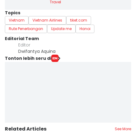
Travel
Topics
Vietnam
Vietnam Airlines
tiket.com
Rute Penerbangan
Update me
Hanoi
Editorial Team
Editor
Dwifantya Aquina
Tonton lebih seru di
Related Articles
See More