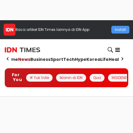
Baca artikel
IDN Times
lainnya di IDN App
Install
Home
News
Business
Sport
Tech
Hype
Korea
Life
Health
Aut
For
# Yuk Vote
Iklanin di IDN
Quiz
INSIDENESIA
You