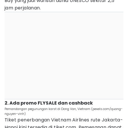
Bay yang jadi warisan dunia UNESCO sekitar 2,5
jam perjalanan.
2. Ada promo FLYSALE dan cashback
Pemandangan pegunungan karst di Dong Van, Vietnam (pexels.com/quang-
nguyen-vinh)
Tiket penerbangan Vietnam Airlines rute Jakarta-
Hanoi kini tersedia di tiket.com. Pemesanan dapat