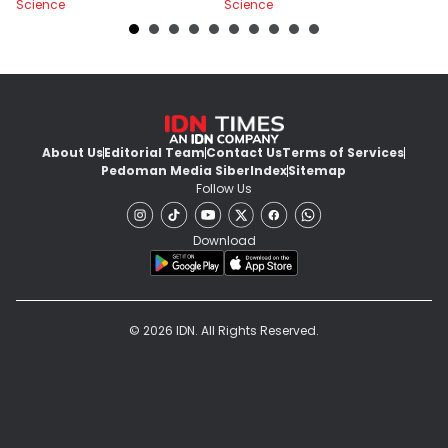
Science
Science
Sc
About Us
Editorial Team
Contact Us
Terms of Services
Pedoman Media Siber
Index
Sitemap
Follow Us
Download
© 2026 IDN. All Rights Reserved.