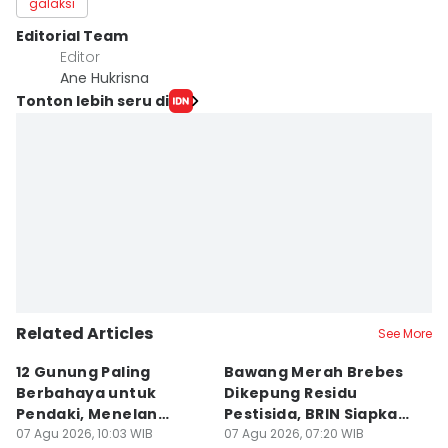
galaksi
Editorial Team
Editor
Ane Hukrisna
Tonton lebih seru di
Related Articles
See More
12 Gunung Paling
Bawang Merah Brebes
D
Berbahaya untuk
Dikepung Residu
O
Pendaki, Menelan
Pestisida, BRIN Siapkan
M
Korban!
07 Agu 2026, 10:03 WIB
Solusi
07 Agu 2026, 07:20 WIB
07