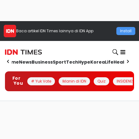
Baca artikel
IDN Times
lainnya di IDN App
Install
Home
News
Business
Sport
Tech
Hype
Korea
Life
Health
Aut
For
# Yuk Vote
Iklanin di IDN
Quiz
INSIDENESIA
You