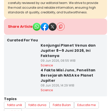
carefully reviewed by our editorial team. We strive to provide
the most accurate and reliable information, ensuring high
standards of quality, credibility, and trustworthiness.
Share Article
Curated For You
Konjungsi Planet Venus dan
Jupiter 8—9 Juni 2026, Ini
Faktanya
09 Jun 2026, 08:55 WIB
Science
4 Fakta Misi Juno, Penelitan
Bersejarah NASA ke Planet
Jupiter
08 Jun 2026, 14:29 WIB
Science
Topics
fakta unik
fakta dunia
Fakta Bulan
Educate me