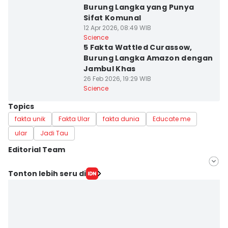
Burung Langka yang Punya
Sifat Komunal
12 Apr 2026, 08:49 WIB
Science
5 Fakta Wattled Curassow,
Burung Langka Amazon dengan
Jambul Khas
26 Feb 2026, 19:29 WIB
Science
Topics
fakta unik
Fakta Ular
fakta dunia
Educate me
ular
Jadi Tau
Editorial Team
Editor
Tonton lebih seru di
Erick Akbar
Editor
Ane Hukrisna