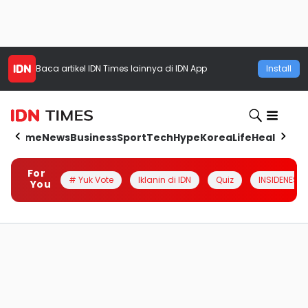
Baca artikel
IDN Times
lainnya di IDN App
Install
Home
News
Business
Sport
Tech
Hype
Korea
Life
Health
Aut
For
# Yuk Vote
Iklanin di IDN
Quiz
INSIDENESIA
You