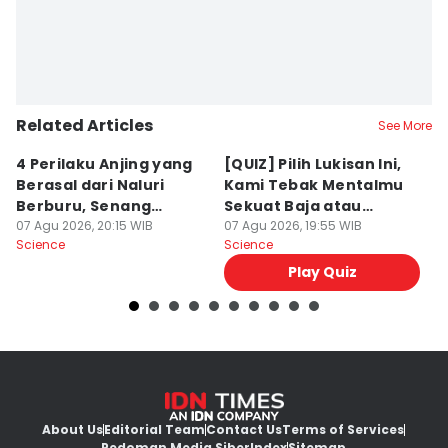
Related Articles
See More
4 Perilaku Anjing yang
[QUIZ] Pilih Lukisan Ini,
[
Berasal dari Naluri
Kami Tebak Mentalmu
K
Berburu, Senang
Sekuat Baja atau
Ca
Mengejar!
07 Agu 2026, 20:15 WIB
Sebaliknya
07 Agu 2026, 19:55 WIB
07
Science
Science
Sc
Play Quiz
About Us
Editorial Team
Contact Us
Terms of Services
Pedoman Media Siber
Index
Sitemap