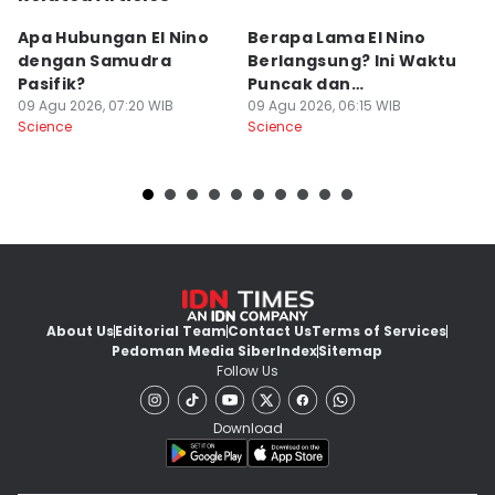
Apa Hubungan El Nino
Berapa Lama El Nino
4
dengan Samudra
Berlangsung? Ini Waktu
An
Pasifik?
Puncak dan
P
09 Agu 2026, 07:20 WIB
Penyebabnya
09 Agu 2026, 06:15 WIB
F
08
Science
Science
Sc
About Us
Editorial Team
Contact Us
Terms of Services
Pedoman Media Siber
Index
Sitemap
Follow Us
Download