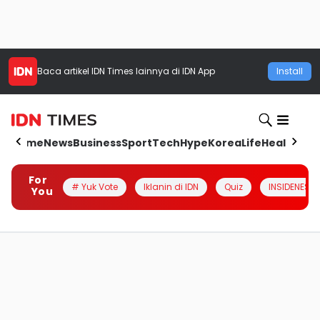
Baca artikel
IDN Times
lainnya di IDN App
Install
Home
News
Business
Sport
Tech
Hype
Korea
Life
Health
Aut
For
# Yuk Vote
Iklanin di IDN
Quiz
INSIDENESIA
You