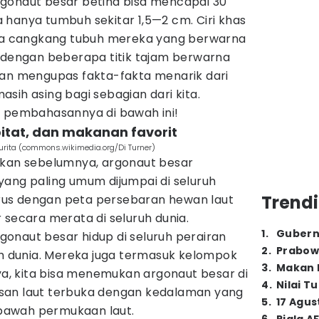
gonaut besar betina bisa mencapai 30
 hanya tumbuh sekitar 1,5—2 cm. Ciri khas
ada cangkang tubuh mereka yang berwarna
l dengan beberapa titik tajam berwarna
a akan mengupas fakta-fakta menarik dari
sih asing bagi sebagian dari kita.
k pembahasannya di bawah ini!
bitat, dan makanan favorit
rita (commons.wikimedia.org/Di Turner)
tkan sebelumnya, argonaut besar
yang paling umum dijumpai di seluruh
Trendi
lurus dengan peta persebaran hewan laut
 secara merata di seluruh dunia.
1
.
Gubern
rgonaut besar hidup di seluruh perairan
2
.
Prabow
uh dunia. Mereka juga termasuk kelompok
3
.
Makan B
nya, kita bisa menemukan argonaut besar di
4
.
Nilai T
san laut terbuka dengan kedalaman yang
5
.
17 Agus
i bawah permukaan laut.