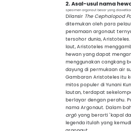
2. Asal-usul nama hewa
spesimen argonaut besar yang diawetka
Dilansir
The Cephalopod P
ditemukan oleh para pelaut
penamaan argonaut ternyat
tersohor dunia, Aristoteles
laut, Aristoteles menggam
hewan yang dapat mengamb
menggunakan cangkang be
dayung di permukaan air 
Gambaran Aristoteles itu 
mitos populer di Yunani Kun
lautan, terdapat sekelom
berlayar dengan perahu. P
nama Argonaut. Dalam bah
argō
yang berarti 'kapal d
legenda itulah yang kemud
argonaut.