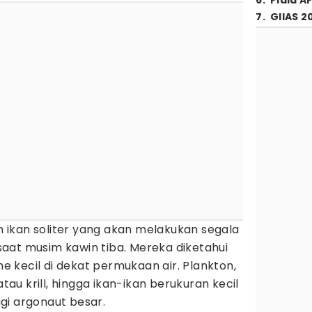
6
.
Piala A
7
.
GIIAS 2
ikan soliter yang akan melakukan segala
i saat musim kawin tiba. Mereka diketahui
 kecil di dekat permukaan air. Plankton,
atau krill, hingga ikan-ikan berukuran kecil
gi argonaut besar.