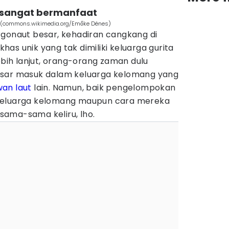
 sangat bermanfaat
ar (commons.wikimedia.org/Emőke Dénes)
rgonaut besar, kehadiran cangkang di
 khas unik yang tak dimiliki keluarga gurita
ebih lanjut, orang-orang zaman dulu
esar masuk dalam keluarga kelomang yang
an laut
lain. Namun, baik pengelompokan
keluarga kelomang maupun cara mereka
ama-sama keliru, lho.