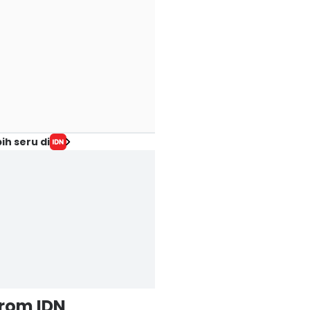
ih seru di
from IDN