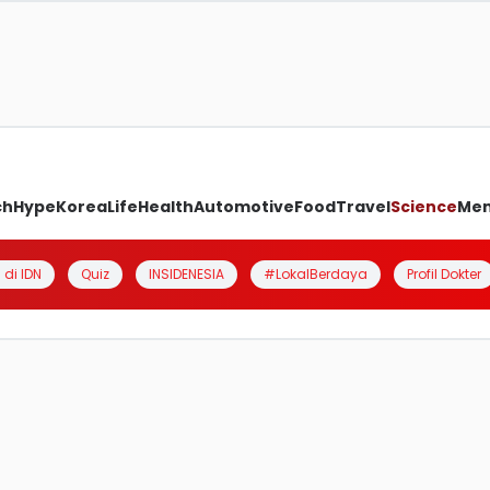
ch
Hype
Korea
Life
Health
Automotive
Food
Travel
Science
Me
 di IDN
Quiz
INSIDENESIA
#LokalBerdaya
Profil Dokter