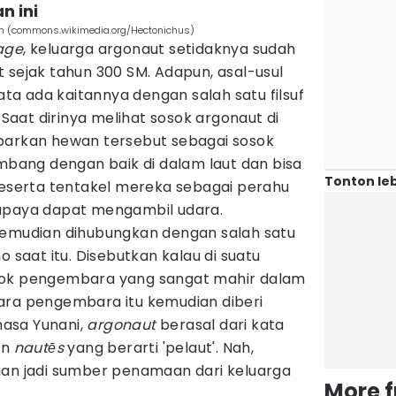
n ini
n (commons.wikimedia.org/Hectonichus)
age
, keluarga argonaut setidaknya sudah
 sejak tahun 300 SM. Adapun, asal-usul
a ada kaitannya dengan salah satu filsuf
. Saat dirinya melihat sosok argonaut di
barkan hewan tersebut sebagai sosok
ang dengan baik di dalam laut dan bisa
Tonton leb
serta tentakel mereka sebagai perahu
supaya dapat mengambil udara.
kemudian dihubungkan dengan salah satu
o saat itu. Disebutkan kalau di suatu
pok pengembara yang sangat mahir dalam
ara pengembara itu kemudian diberi
asa Yunani,
argonaut
berasal dari kata
an
nautēs
yang berarti 'pelaut'. Nah,
ian jadi sumber penamaan dari keluarga
More 