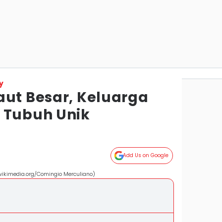
y
aut Besar, Keluarga
 Tubuh Unik
Add Us on Google
wikimedia.org/Comingio Merculiano)