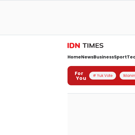
Home
News
Business
Sport
Te
For
# Yuk Vote
Iklanin
You