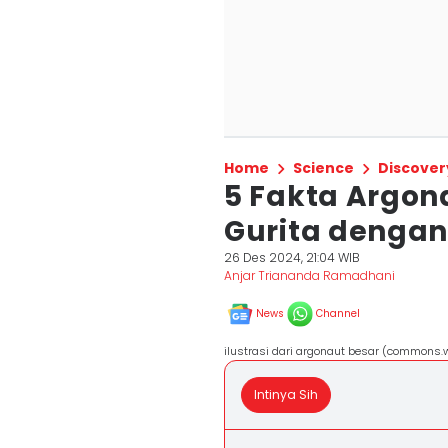
Home
Science
Discover
5 Fakta Argon
Gurita dengan
26 Des 2024, 21:04 WIB
Anjar Triananda Ramadhani
News
Channel
ilustrasi dari argonaut besar (commons.
Intinya Sih