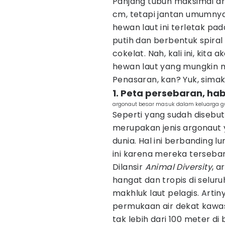
Panjang tubuh maksimal ar
cm, tetapi jantan umumnya
hewan laut ini terletak p
putih dan berbentuk spira
cokelat. Nah, kali ini, kit
hewan laut yang mungkin ma
Penasaran, kan? Yuk, sima
1. Peta persebaran, ha
argonaut besar masuk dalam keluarga gu
Seperti yang sudah disebu
merupakan jenis argonaut 
dunia. Hal ini berbanding 
ini karena mereka tersebar
Dilansir
Animal Diversity
, a
hangat dan tropis di selur
makhluk laut pelagis. Arti
permukaan air dekat kawa
tak lebih dari 100 meter d