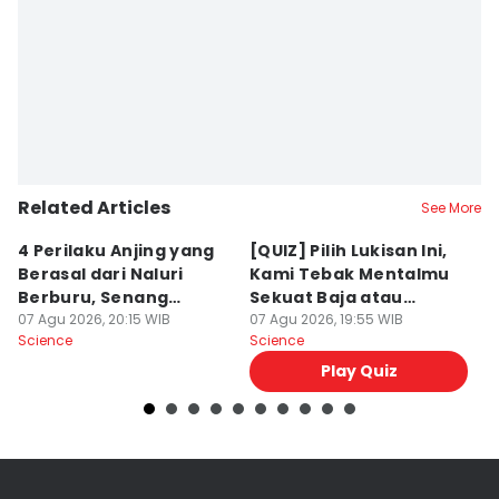
Editor
Achmad Fatkhur Rozi
Related Articles
See More
4 Perilaku Anjing yang
[QUIZ] Pilih Lukisan Ini,
[
Berasal dari Naluri
Kami Tebak Mentalmu
K
Berburu, Senang
Sekuat Baja atau
Ca
Mengejar!
07 Agu 2026, 20:15 WIB
Sebaliknya
07 Agu 2026, 19:55 WIB
07
Science
Science
Sc
Play Quiz