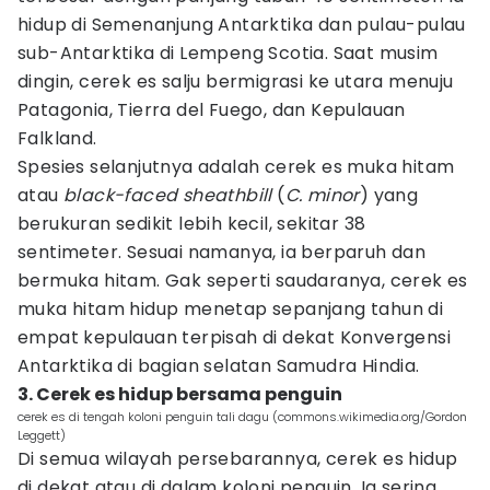
hidup di Semenanjung Antarktika dan pulau-pulau
sub-Antarktika di Lempeng Scotia. Saat musim
dingin, cerek es salju bermigrasi ke utara menuju
Patagonia, Tierra del Fuego, dan Kepulauan
Falkland.
Spesies selanjutnya adalah cerek es muka hitam
atau
black-faced sheathbill
(
C. minor
) yang
berukuran sedikit lebih kecil, sekitar 38
sentimeter. Sesuai namanya, ia berparuh dan
bermuka hitam. Gak seperti saudaranya, cerek es
muka hitam hidup menetap sepanjang tahun di
empat kepulauan terpisah di dekat Konvergensi
Antarktika di bagian selatan Samudra Hindia.
3. Cerek es hidup bersama penguin
cerek es di tengah koloni penguin tali dagu (commons.wikimedia.org/Gordon
Leggett)
Di semua wilayah persebarannya, cerek es hidup
di dekat atau di dalam koloni penguin. Ia sering