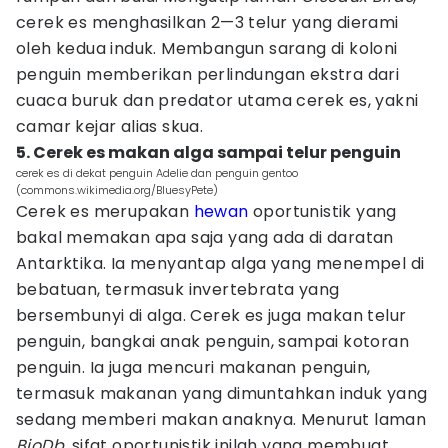
cerek es menghasilkan 2—3 telur yang dierami
oleh kedua induk. Membangun sarang di koloni
penguin memberikan perlindungan ekstra dari
cuaca buruk dan predator utama cerek es, yakni
camar kejar alias skua.
5. Cerek es makan alga sampai telur penguin
cerek es di dekat penguin Adelie dan penguin gentoo
(commons.wikimedia.org/BluesyPete)
Cerek es merupakan
hewan
oportunistik yang
bakal memakan apa saja yang ada di daratan
Antarktika. Ia menyantap alga yang menempel di
bebatuan, termasuk invertebrata yang
bersembunyi di alga. Cerek es juga makan telur
penguin, bangkai anak penguin, sampai kotoran
penguin. Ia juga mencuri makanan penguin,
termasuk makanan yang dimuntahkan induk yang
sedang memberi makan anaknya. Menurut laman
BioDb
, sifat oportunistik inilah yang membuat