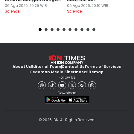
Merah Menyala
06 Agu 2026, 20:25 WIB
06 Agu 2026, 20:10 WIB
06
Science
Science
Sc
About Us
Editorial Team
Contact Us
Terms of Services
Pedoman Media Siber
Index
Sitemap
Follow Us
Download
© 2026 IDN. All Rights Reserved.