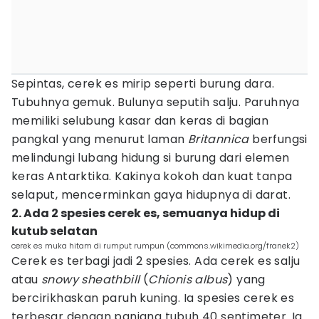
Sepintas, cerek es mirip seperti burung dara.
Tubuhnya gemuk. Bulunya seputih salju. Paruhnya
memiliki selubung kasar dan keras di bagian
pangkal yang menurut laman
Britannica
berfungsi
melindungi lubang hidung si burung dari elemen
keras Antarktika. Kakinya kokoh dan kuat tanpa
selaput, mencerminkan gaya hidupnya di darat.
2. Ada 2 spesies cerek es, semuanya hidup di
kutub selatan
cerek es muka hitam di rumput rumpun (commons.wikimedia.org/franek2)
Cerek es terbagi jadi 2 spesies. Ada cerek es salju
atau
snowy sheathbill
(
Chionis albus
) yang
bercirikhaskan paruh kuning. Ia spesies cerek es
terbesar dengan panjang tubuh 40 sentimeter. Ia