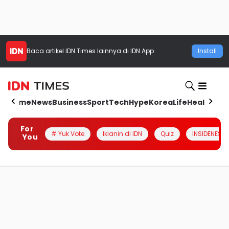
Baca artikel
IDN Times
lainnya di IDN App
Install
Home
News
Business
Sport
Tech
Hype
Korea
Life
Health
Aut
For
# Yuk Vote
Iklanin di IDN
Quiz
INSIDENESIA
You