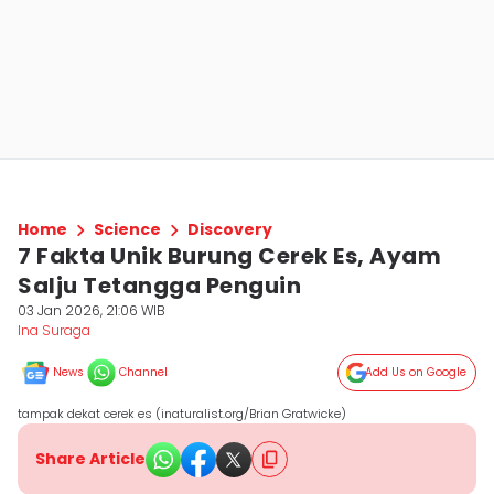
Home
Science
Discovery
7 Fakta Unik Burung Cerek Es, Ayam
Salju Tetangga Penguin
03 Jan 2026, 21:06 WIB
Ina Suraga
News
Channel
Add Us on Google
tampak dekat cerek es (inaturalist.org/Brian Gratwicke)
Share Article