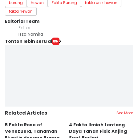
burung
hewan
Fakta Burung
fakta unik hewan
fakta hewan
Editorial Team
Editor
Izza Namira
Tonton lebih seru di
Related Articles
See More
5 Fakta Rose of
4 Fakta Ilmiah tentang
5 
Venezuela, Tanaman
Daya Tahan Fisik Anjing
d
Eksotis dengan Bunga
Saat Berlari
S