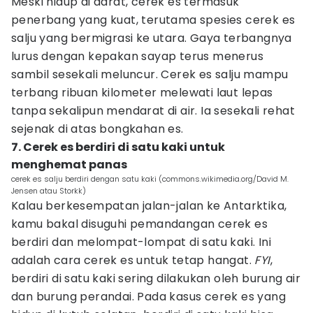
Meski hidup di darat, cerek es termasuk
penerbang yang kuat, terutama spesies cerek es
salju yang bermigrasi ke utara. Gaya terbangnya
lurus dengan kepakan sayap terus menerus
sambil sesekali meluncur. Cerek es salju mampu
terbang ribuan kilometer melewati laut lepas
tanpa sekalipun mendarat di air. Ia sesekali rehat
sejenak di atas bongkahan es.
7. Cerek es berdiri di satu kaki untuk
menghemat panas
cerek es salju berdiri dengan satu kaki (commons.wikimedia.org/David M.
Jensen atau Storkk)
Kalau berkesempatan jalan-jalan ke Antarktika,
kamu bakal disuguhi pemandangan cerek es
berdiri dan melompat-lompat di satu kaki. Ini
adalah cara cerek es untuk tetap hangat.
FYI
,
berdiri di satu kaki sering dilakukan oleh burung air
dan burung perandai. Pada kasus cerek es yang