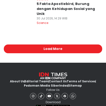
5 Fakta Apostlebird, Burung
dengan Kehidupan Sosial yang
Unik
30 Jul 2026, 14:29 WIB
Science
Load More
About Us
Editorial Team
Contact Us
Terms of Services
Pedoman Media Siber
Index
Sitemap
Follow Us
Download