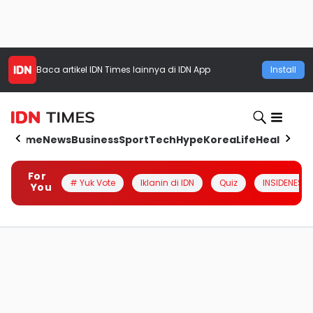
Baca artikel
IDN Times
lainnya di IDN App
Install
Home
News
Business
Sport
Tech
Hype
Korea
Life
Health
Aut
For
# Yuk Vote
Iklanin di IDN
Quiz
INSIDENESIA
You