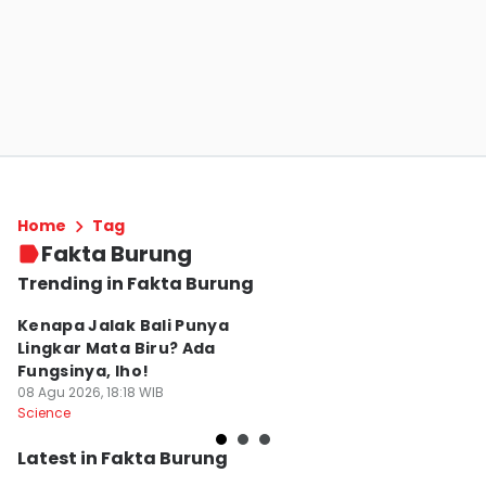
Home
Tag
Fakta Burung
Trending in Fakta Burung
Kenapa Jalak Bali Punya
5
Lingkar Mata Biru? Ada
G
Fungsinya, lho!
M
08 Agu 2026, 18:18 WIB
P
07
Science
Sc
Latest in Fakta Burung