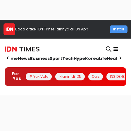
Baca artikel
IDN Times
lainnya di IDN App
Install
Home
News
Business
Sport
Tech
Hype
Korea
Life
Health
Aut
For
# Yuk Vote
Iklanin di IDN
Quiz
INSIDENESIA
You