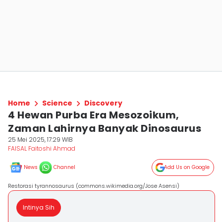
Home
Science
Discovery
4 Hewan Purba Era Mesozoikum,
Zaman Lahirnya Banyak Dinosaurus
25 Mei 2025, 17:29 WIB
FAISAL Faitoshi Ahmad
News
Channel
Add Us on Google
Restorasi tyrannosaurus (commons.wikimedia.org/Jose Asensi)
Intinya Sih