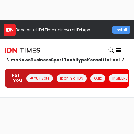
Baca artikel
IDN Times
lainnya di IDN App
Install
Home
News
Business
Sport
Tech
Hype
Korea
Life
Health
Aut
For
# Yuk Vote
Iklanin di IDN
Quiz
INSIDENESIA
You