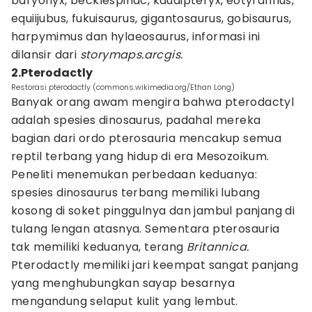
baryonyx, becklespinac, kaudipteryx, eotyrannus,
equiijubus, fukuisaurus, gigantosaurus, gobisaurus,
harpymimus dan hylaeosaurus, informasi ini
dilansir dari
storymaps.arcgis.
2.Pterodactly
Restorasi pterodactly (commons.wikimedia.org/Ethan Long)
Banyak orang awam mengira bahwa pterodactyl
adalah spesies dinosaurus, padahal mereka
bagian dari ordo pterosauria mencakup semua
reptil terbang yang hidup di era Mesozoikum.
Peneliti menemukan perbedaan keduanya:
spesies dinosaurus terbang memiliki lubang
kosong di soket pinggulnya dan jambul panjang di
tulang lengan atasnya. Sementara pterosauria
tak memiliki keduanya, terang
Britannica.
Pterodactly memiliki jari keempat sangat panjang
yang menghubungkan sayap besarnya
mengandung selaput kulit yang lembut.