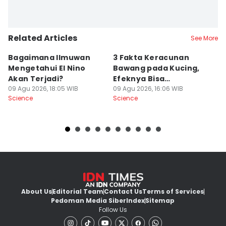
Related Articles
See More
Bagaimana Ilmuwan
3 Fakta Keracunan
5
Mengetahui El Nino
Bawang pada Kucing,
D
Akan Terjadi?
Efeknya Bisa
C
09 Agu 2026, 18:05 WIB
Mematikan!
09 Agu 2026, 16:06 WIB
09
Science
Science
Sc
About Us
Editorial Team
Contact Us
Terms of Services
Pedoman Media Siber
Index
Sitemap
Follow Us