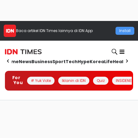
Baca artikel
IDN Times
lainnya di IDN App
Install
Home
News
Business
Sport
Tech
Hype
Korea
Life
Health
Aut
For
# Yuk Vote
Iklanin di IDN
Quiz
INSIDENESIA
You