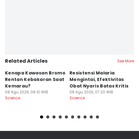
Related Articles
See More
Kenapa Kawasan Bromo
Resistensi Malaria
P
Rentan Kebakaran Saat
Mengintai, Efektivitas
T
Kemarau?
Obat Nyaris Batas Kritis
d
08 Agu 2026, 08:10 WIB
08 Agu 2026, 07:20 WIB
08
Science
Science
Sc