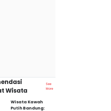
endasi
See
t Wisata
More
Wisata Kawah
Putih Bandung: