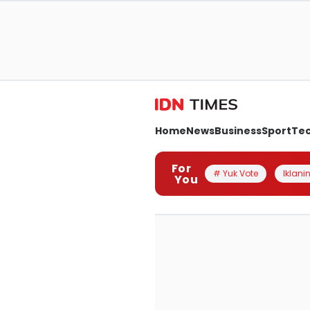
Home
News
Business
Sport
Te
For
# Yuk Vote
Iklanin
You