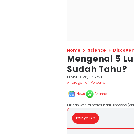
Home
Science
Discover
Mengenal 5 Luk
Sudah Tahu?
13 Mei 2026, 21:15 WIB
Anoraga Ilafi Perdana
News
Channel
lukisan wanita menarik dari Knossos (old
Intinya Sih