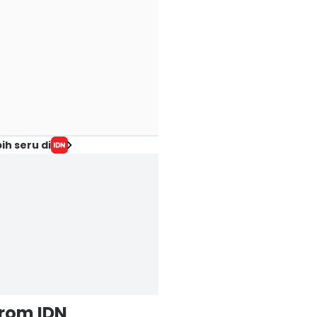
ih seru di
from IDN