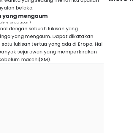
ok wanita yang sedang menari itu apakah
ayalan belaka.
ga yang mengaum
lerie-artagra.com)
kenal dengan sebuah lukisan yang
nga yang mengaum. Dapat dikatakan
 satu lukisan tertua yang ada di Eropa. Hal
 banyak sejarawan yang memperkirakan
90 sebelum masehi(SM).