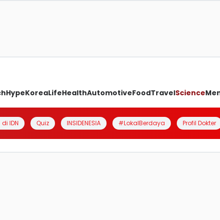
ch
Hype
Korea
Life
Health
Automotive
Food
Travel
Science
Me
 di IDN
Quiz
INSIDENESIA
#LokalBerdaya
Profil Dokter