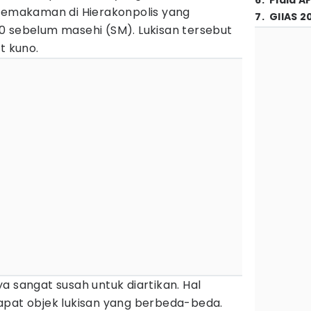
6
.
Piala A
makaman di Hierakonpolis yang
7
.
GIIAS 2
0 sebelum masehi (SM). Lukisan tersebut
at kuno.
a sangat susah untuk diartikan. Hal
apat objek lukisan yang berbeda-beda.