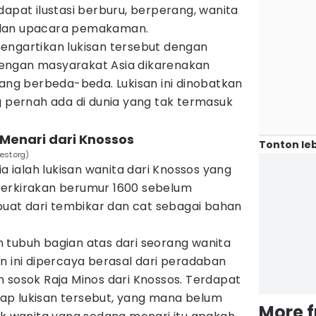
dapat ilustasi berburu, berperang, wanita
 dan upacara pemakaman.
engartikan lukisan tersebut dengan
engan masyarakat Asia dikarenakan
yang berbeda-beda. Lukisan ini dinobatkan
g pernah ada di dunia yang tak termasuk
 Menari dari Knossos
Tonton leb
est.org)
ia ialah lukisan wanita dari Knossos yang
diperkirakan berumur 1600 sebelum
rbuat dari tembikar dan cat sebagai bahan
 tubuh bagian atas dari seorang wanita
n ini dipercaya berasal dari peradaban
 sosok Raja Minos dari Knossos. Terdapat
ap lukisan tersebut, yang mana belum
More 