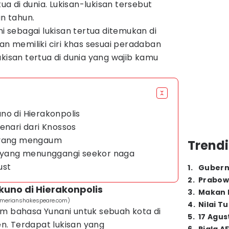
tua di dunia. Lukisan-lukisan tersebut
an tahun.
ni sebagai lukisan tertua ditemukan di
an memiliki ciri khas sesuai peradaban
ukisan tertua di dunia yang wajib kamu
no di Hierakonpolis
enari dari Knossos
a yang mengaum
Trendi
g yang menunggangi seekor naga
ust
1
.
Gubern
2
.
Prabow
uno di Hierakonpolis
3
.
Makan B
umerianshakespeare.com)
4
.
Nilai T
am bahasa Yunani untuk sebuah kota di
5
.
17 Agus
. Terdapat lukisan yang