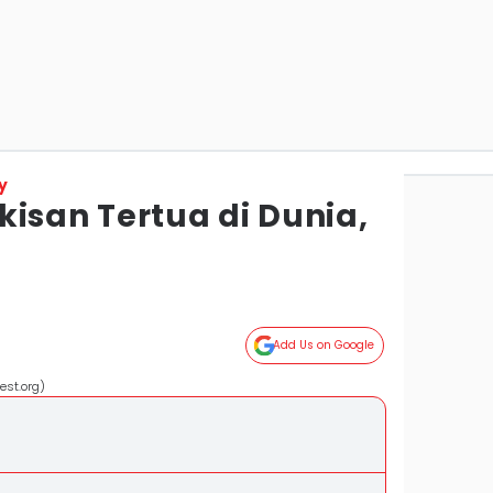
y
isan Tertua di Dunia,
Add Us on Google
est.org)