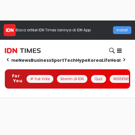
Baca artikel
IDN Times
lainnya di IDN App
Install
Home
News
Business
Sport
Tech
Hype
Korea
Life
Health
Aut
For
# Yuk Vote
Iklanin di IDN
Quiz
INSIDENESIA
You