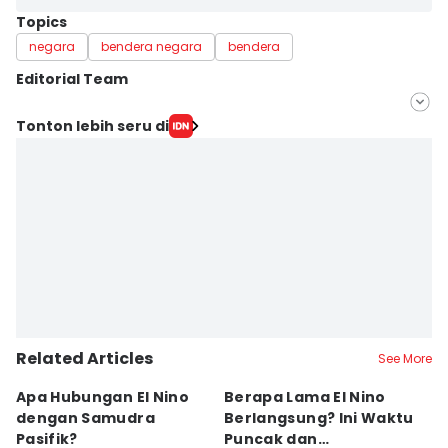
Topics
negara
bendera negara
bendera
Editorial Team
Editor
Tonton lebih seru di
Achmad Fatkhur Rozi
Editor
Eka Amira Yasien
Related Articles
See More
Apa Hubungan El Nino
Berapa Lama El Nino
4
dengan Samudra
Berlangsung? Ini Waktu
An
Pasifik?
Puncak dan
P