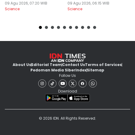
09 Agu 2026, 07:20 WIB
Penyebabnya
09 Agu 2026, 06:15 WIB
F
08
Science
Science
Sc
About Us
Editorial Team
Contact Us
Terms of Services
Pedoman Media Siber
Index
Sitemap
Follow Us
Download
© 2026 IDN. All Rights Reserved.