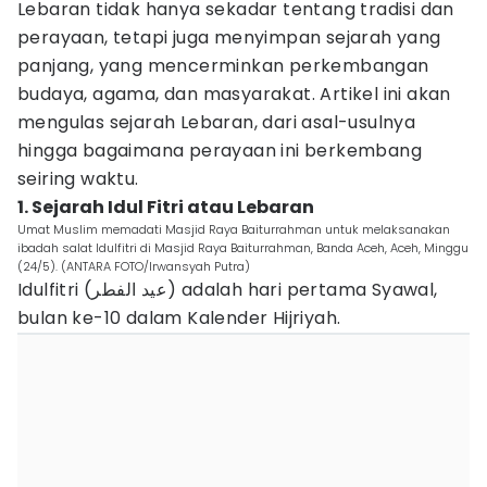
Lebaran tidak hanya sekadar tentang tradisi dan
perayaan, tetapi juga menyimpan sejarah yang
panjang, yang mencerminkan perkembangan
budaya, agama, dan masyarakat. Artikel ini akan
mengulas sejarah Lebaran, dari asal-usulnya
hingga bagaimana perayaan ini berkembang
seiring waktu.
1. Sejarah Idul Fitri atau Lebaran
Umat Muslim memadati Masjid Raya Baiturrahman untuk melaksanakan
ibadah salat Idulfitri di Masjid Raya Baiturrahman, Banda Aceh, Aceh, Minggu
(24/5). (ANTARA FOTO/Irwansyah Putra)
Idulfitri (عيد الفطر) adalah hari pertama Syawal,
bulan ke-10 dalam Kalender Hijriyah.