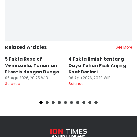
Aria Hamzah
Editor
Alfonsus Adi Putra
Related Articles
See More
5 Fakta Rose of
4 Fakta Ilmiah tentang
5 
Venezuela, Tanaman
Daya Tahan Fisik Anjing
d
Eksotis dengan Bunga
Saat Berlari
S
Merah Menyala
06 Agu 2026, 20:25 WIB
06 Agu 2026, 20:10 WIB
06
Science
Science
Sc