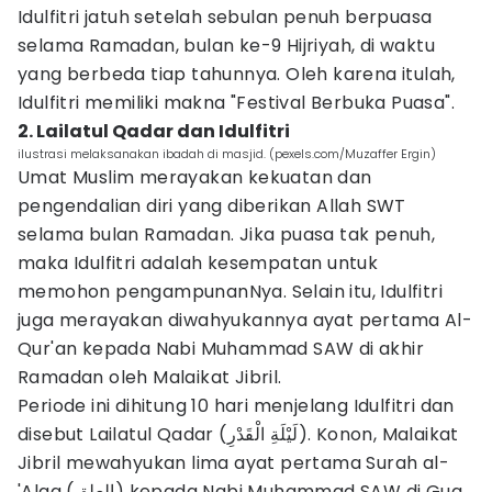
Idulfitri jatuh setelah sebulan penuh berpuasa
selama Ramadan, bulan ke-9 Hijriyah, di waktu
yang berbeda tiap tahunnya. Oleh karena itulah,
Idulfitri memiliki makna "Festival Berbuka Puasa".
2. Lailatul Qadar dan Idulfitri
ilustrasi melaksanakan ibadah di masjid. (pexels.com/Muzaffer Ergin)
Umat Muslim merayakan kekuatan dan
pengendalian diri yang diberikan Allah SWT
selama bulan Ramadan. Jika puasa tak penuh,
maka Idulfitri adalah kesempatan untuk
memohon pengampunanNya. Selain itu, Idulfitri
juga merayakan diwahyukannya ayat pertama Al-
Qur'an kepada Nabi Muhammad SAW di akhir
Ramadan oleh Malaikat Jibril.
Periode ini dihitung 10 hari menjelang Idulfitri dan
disebut Lailatul Qadar (لَيْلَةِ الْقَدْرِ). Konon, Malaikat
Jibril mewahyukan lima ayat pertama Surah al-
'Alaq (العلق) kepada Nabi Muhammad SAW di Gua