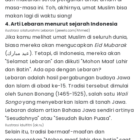
masa-masa ini. Toh, akhirnya, umat Muslim bisa
makan lagi di waktu siang!‎
4. Arti Lebaran menurut sejarah Indonesia
ilustrasi silaturahmi Lebaran (pexels.com/Ahmed)
Jika kamu melihat umat Muslim di seluruh dunia,
biasa mereka akan mengucapkan
Eid Mubarak
(عيد مبارك). ‎Tetapi, di Indonesia, mereka akan
"Selamat Lebaran" dan diikuti "Mohon Maaf Lahir
dan Batin". Ada apa dengan Lebaran?
Lebaran adalah hasil pergabungan budaya Jawa
dan Islam di abad ke-15. Tradisi tersebut dimulai
oleh Sunan Bonang (1465-1525), salah satu
Wali
Songo
yang menyebarkan Islam di tanah Jawa.
Lebaran dalam artian Bahasa Jawa sendiri artinya
"Sesudahnya" atau "Sesudah Bulan Puasa".
Ilustrasi Idulfitri (ok.ru)
Selain itu, tradisi bermaaf-maafan dan
mengucapkan "Mohon maaf lahir dan batin" saat