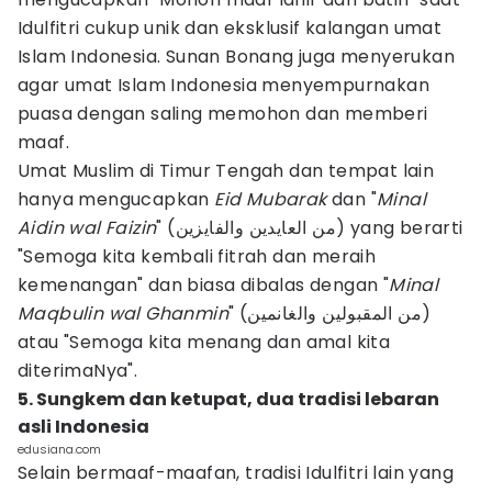
Idulfitri cukup unik dan eksklusif kalangan umat
Islam Indonesia. Sunan Bonang juga menyerukan
agar umat Islam Indonesia menyempurnakan
puasa dengan saling memohon dan memberi
maaf.
Umat Muslim di Timur Tengah dan tempat lain
hanya mengucapkan
Eid Mubarak
dan "
Minal
Aidin wal Faizin
" (من العايدين والفايزين) yang berarti
"Semoga kita kembali fitrah dan meraih
kemenangan" dan biasa dibalas dengan "
Minal
Maqbulin wal Ghanmin
" (من المقبولين والغانمين)
atau "Semoga kita menang dan amal kita
diterimaNya".
5. Sungkem dan ketupat, dua tradisi lebaran
asli Indonesia
edusiana.com
Selain bermaaf-maafan, tradisi Idulfitri lain yang