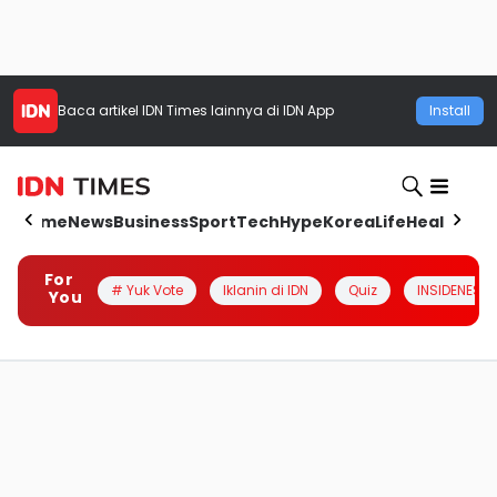
Baca artikel
IDN Times
lainnya di IDN App
Install
Home
News
Business
Sport
Tech
Hype
Korea
Life
Health
Aut
For
# Yuk Vote
Iklanin di IDN
Quiz
INSIDENESIA
You