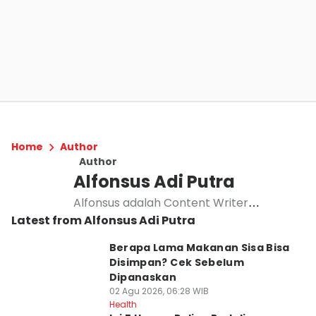
Home
Author
Author
Alfonsus Adi Putra
Alfonsus adalah Content Writer
Latest from Alfonsus Adi Putra
berpengalaman yang menulis di IDN
Times dan Duniaku, fokusnya meliputi
Berapa Lama Makanan Sisa Bisa
topik kesehatan, sains, dan anime.
Disimpan? Cek Sebelum
Alfonsus selalu berupaya memberikan
Dipanaskan
informasi yang valid.
02 Agu 2026, 06:28 WIB
Health