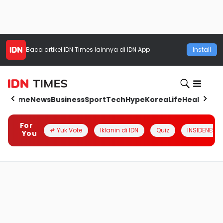
Baca artikel
IDN Times
lainnya di IDN App
Install
Home
News
Business
Sport
Tech
Hype
Korea
Life
Health
Aut
For
# Yuk Vote
Iklanin di IDN
Quiz
INSIDENESIA
You