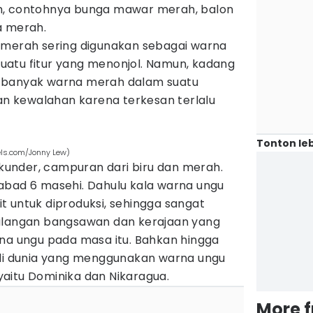
h, contohnya bunga mawar merah, balon
a merah.
 merah sering digunakan sebagai warna
atu fitur yang menonjol. Namun, kadang
 banyak warna merah dalam suatu
 kewalahan karena terkesan terlalu
Tonton leb
els.com/Jonny Lew)
under, campuran dari biru dan merah.
abad 6 masehi. Dahulu kala warna ungu
t untuk diproduksi, sehingga sangat
kalangan bangsawan dan kerajaan yang
 ungu pada masa itu. Bahkan hingga
 di dunia yang menggunakan warna ungu
aitu Dominika dan Nikaragua.
More 