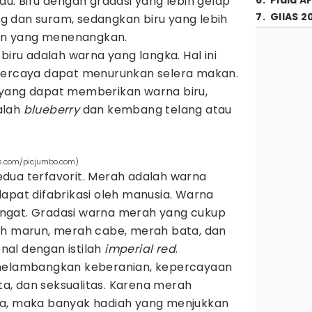
au. Biru dengan gradasi yang lebih gelap
6
.
Piala A
7
.
GIIAS 2
 dan suram, sedangkan biru yang lebih
n yang menenangkan.
biru adalah warna yang langka. Hal ini
ipercaya dapat menurunkan selera makan.
 yang dapat memberikan warna biru,
alah
blueberry
dan kembang telang atau
ls.com/picjumbo.com)
dua terfavorit. Merah adalah warna
apat difabrikasi oleh manusia. Warna
ngat. Gradasi warna merah yang cukup
ah marun, merah cabe, merah bata, dan
al dengan istilah
imperial red
.
 melambangkan keberanian, kepercayaan
ta, dan seksualitas. Karena merah
ta, maka banyak hadiah yang menjukkan