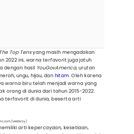
The Top Tens
yang masih mengadakan
 2022 ini, warna terfavorit juga jatuh
a dengan hasil
YouGovAmerica
, urutan
erah, ungu, hijau, dan
hitam
. Oleh karena
wa warna biru telah menjadi warna yang
ak orang di dunia dari tahun 2015-2022.
terfavorit di dunia, beserta arti
els.com/veeterzy)
miliki arti kepercayaan, kesetiaan,