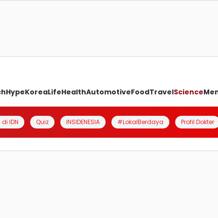
ch
Hype
Korea
Life
Health
Automotive
Food
Travel
Science
Me
 di IDN
Quiz
INSIDENESIA
#LokalBerdaya
Profil Dokter