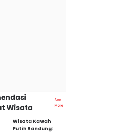
endasi
See
t Wisata
More
Wisata Kawah
Putih Bandung: