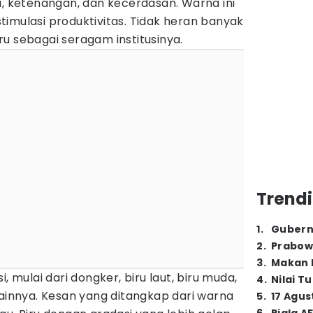
i, ketenangan, dan kecerdasan. Warna ini
imulasi produktivitas. Tidak heran banyak
u sebagai seragam institusinya.
Trendi
1
.
Gubern
2
.
Prabow
3
.
Makan B
, mulai dari dongker, biru laut, biru muda,
4
.
Nilai T
lainnya. Kesan yang ditangkap dari warna
5
.
17 Agus