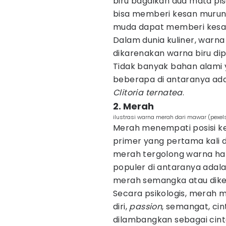
biru bagaikan dua mata pis
bisa memberi kesan murung
muda dapat memberi kesa
Dalam dunia kuliner, warna 
dikarenakan warna biru d
Tidak banyak bahan alami
beberapa di antaranya ad
Clitoria ternatea
.
2. Merah
ilustrasi warna merah dari mawar (pexe
Merah menempati posisi ke
primer yang pertama kali d
merah tergolong warna ha
populer di antaranya adal
merah semangka atau diken
Secara psikologis, merah
diri,
passion
, semangat, cin
dilambangkan sebagai cin