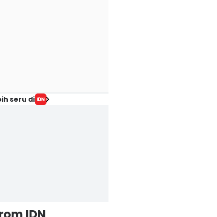
ih seru di
from IDN