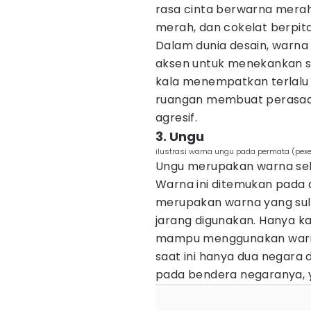
rasa cinta berwarna mera
merah, dan cokelat berpit
Dalam dunia desain, warna
aksen untuk menekankan su
kala menempatkan terlalu
ruangan membuat perasaan
agresif.
3. Ungu
ilustrasi warna ungu pada permata (pex
Ungu merupakan warna sek
Warna ini ditemukan pada 
merupakan warna yang suli
jarang digunakan. Hanya 
mampu menggunakan warna
saat ini hanya dua negara
pada bendera negaranya, y