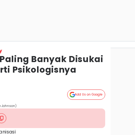
y
Paling Banyak Disukai
rti Psikologisnya
Add Us on Google
ve Johnson)
anisasi