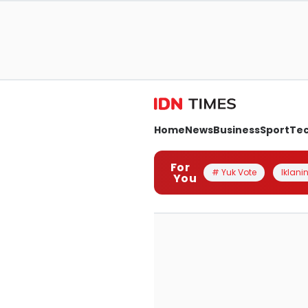
Home
News
Business
Sport
Te
For
# Yuk Vote
Iklanin
You