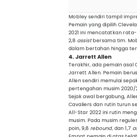
Mobley sendiri tampil impr
Pemain yang dipilih Clevela
2021 ini mencatatkan rata-r
2,8
assist
bersama tim. Mo
dalam bertahan hingga terp
4. Jarrett Allen
Terakhir, ada pemain asal 
Jarrett Allen. Pemain berus
Allen sendiri memulai sepa
pertengahan musim 2020/2
Sejak awal bergabung, All
Cavaliers dan rutin turun s
All-Star 2022 ini rutin men
musim. Pada musim reguler 
poin, 9,8
rebound,
dan 1,7
a
Empat pemain di atas telah