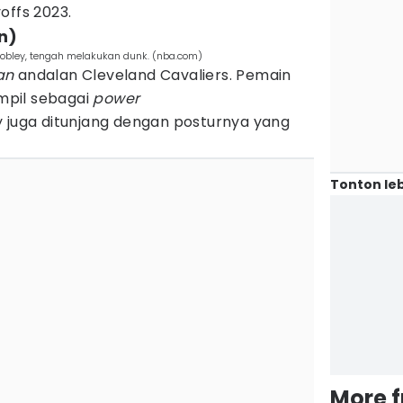
offs 2023.
in)
Mobley, tengah melakukan dunk. (nba.com)
an
andalan Cleveland Cavaliers. Pemain
ampil sebagai
power
 juga ditunjang dengan posturnya yang
Tonton leb
More 