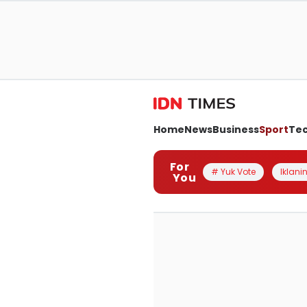
Home
News
Business
Sport
Te
For
# Yuk Vote
Iklanin
You