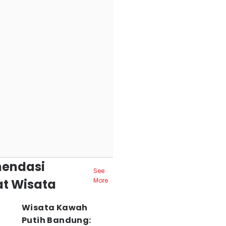
endasi
See
t Wisata
More
Wisata Kawah
Putih Bandung: