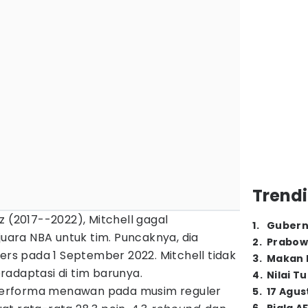
Trendi
z (2017--2022), Mitchell gagal
1
.
Gubern
ara NBA untuk tim. Puncaknya, dia
2
.
Prabow
iers pada 1 September 2022. Mitchell tidak
3
.
Makan B
radaptasi di tim barunya.
4
.
Nilai T
t performa menawan pada musim reguler
5
.
17 Agus