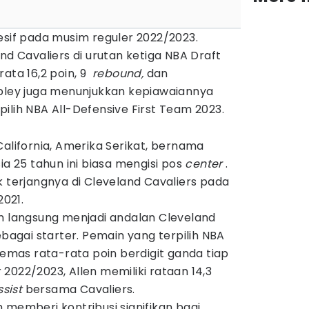
esif pada musim reguler 2022/2023.
nd Cavaliers di urutan ketiga NBA Draft
ata 16,2 poin, 9
rebound,
dan
bley juga menunjukkan kepiawaiannya
ilih NBA All-Defensive First Team 2023.
California, Amerika Serikat, bernama
ia 25 tahun ini biasa mengisi pos
center
.
k terjangnya di Cleveland Cavaliers pada
021.
en langsung menjadi andalan Cleveland
ebagai starter. Pemain yang terpilih NBA
gemas rata-rata poin berdigit ganda tiap
2022/2023, Allen memiliki rataan 14,3
ssist
bersama Cavaliers.
 memberi kontribusi signifikan bagi