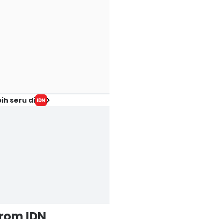
ih seru di
from IDN