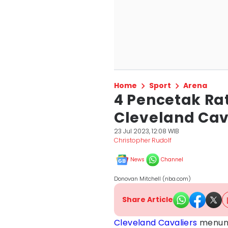
Home
Sport
Arena
4 Pencetak Rat
Cleveland Cav
23 Jul 2023, 12:08 WIB
Christopher Rudolf
News
Channel
Donovan Mitchell (nba.com)
Share Article
Cleveland Cavaliers
menunj