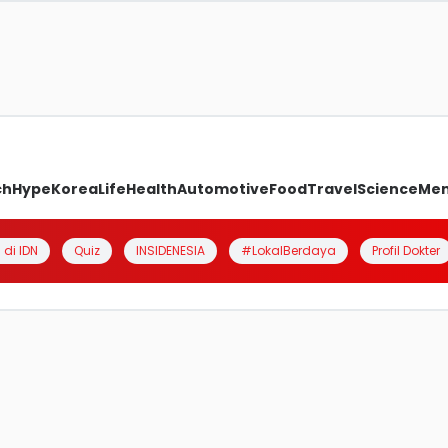
ch
Hype
Korea
Life
Health
Automotive
Food
Travel
Science
Me
 di IDN
Quiz
INSIDENESIA
#LokalBerdaya
Profil Dokter