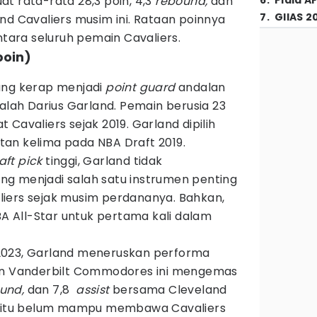
t rata-rata 28,3 poin, 4,3
rebound,
dan
6
.
Piala A
7
.
GIIAS 2
d Cavaliers musim ini. Rataan poinnya
ntara seluruh pemain Cavaliers.
poin)
ang kerap menjadi
point guard
andalan
dalah Darius Garland. Pemain berusia 23
Cavaliers sejak 2019. Garland dipilih
rutan kelima pada NBA Draft 2019.
aft pick
tinggi, Garland tidak
g menjadi salah satu instrumen penting
iers sejak musim perdananya. Bahkan,
NBA All-Star untuk pertama kali dalam
2023, Garland meneruskan performa
lan Vanderbilt Commodores ini mengemas
und,
dan 7,8
assist
bersama Cleveland
an itu belum mampu membawa Cavaliers