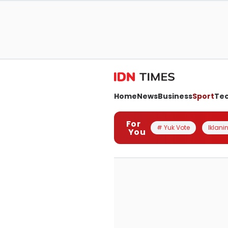
Home
News
Business
Sport
Te
For
# Yuk Vote
Iklanin
You