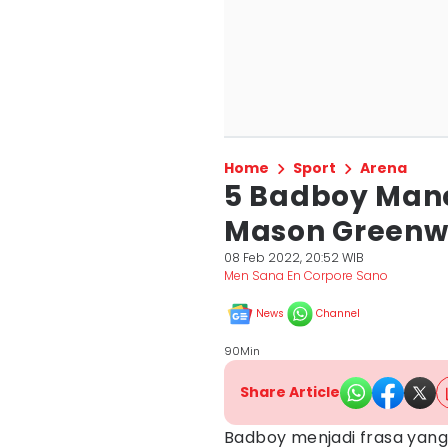
Home
Sport
Arena
5 Badboy Manc
Mason Green
08 Feb 2022, 20:52 WIB
Men Sana En Corpore Sano
News
Channel
90Min
Share Article
Badboy menjadi frasa yang