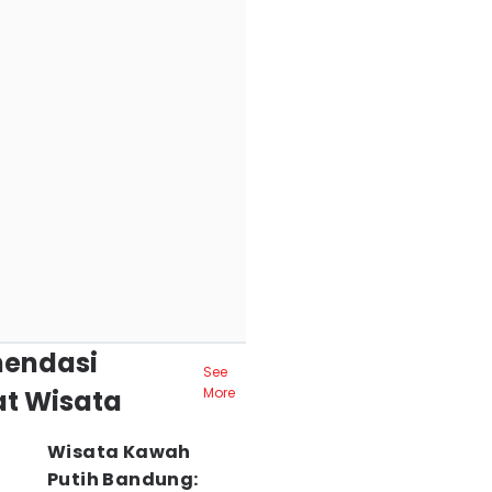
endasi
See
t Wisata
More
Wisata Kawah
Putih Bandung: