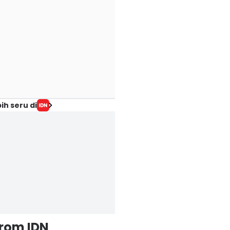
ih seru di
from IDN