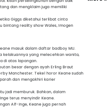
bat kisah perselingkuhan dengan adik
datang dan mengklaim juga memiliki
etika Giggs diketahui terlibat cinta
u bintang reality show Wales, Imogen
 Keane masuk dalam daftar badboy MU.
na kelakuannya yang melecehkan wanita,
 di atas lapangan.
butan besar dengan ayah Erling Braut
derby Manchester. Tekel horor Keane sudah
arah dan mengakhiri karier
tu jadi memburuk. Bahkan, dalam
nge terus menyindir Keane.
dengan Alf-Inge, Keane juga pernah