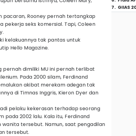
pan bersama istrinya, Coleen Mary,
6
.
Piala A
7
.
GIIAS 2
sih pacaran, Rooney pernah tertangkap
 pekerja seks komersial. Tapi, Coleen
y.
i kelakuannya tak pantas untuk
utip Hello Magazine.
 pernah dimiliki MU ini pernah terlibat
ilenium. Pada 2000 silam, Ferdinand
memalukan akibat merekam adegan tak
nya di Timnas Inggris, Kieron Dyer dan
jadi pelaku kekerasan terhadap seorang
 pada 2002 lalu. Kala itu, Ferdinand
wanita tersebut. Namun, saat pengadilan
an tersebut.