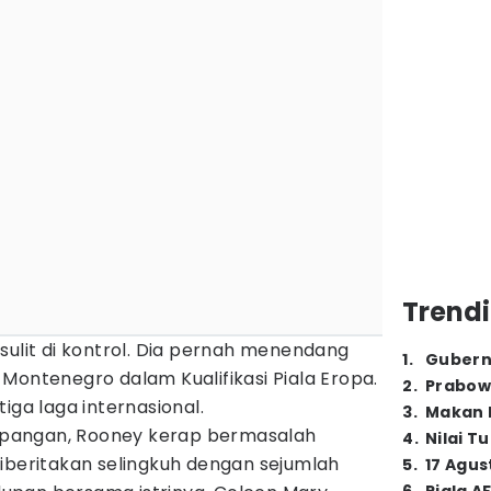
Trendi
sulit di kontrol. Dia pernah menendang
1
.
Gubern
Montenegro dalam Kualifikasi Piala Eropa.
2
.
Prabow
iga laga internasional.
3
.
Makan B
 lapangan, Rooney kerap bermasalah
4
.
Nilai T
iberitakan selingkuh dengan sejumlah
5
.
17 Agus