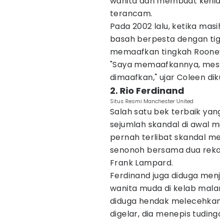
wanita dan membuat kehidu
terancam.
Pada 2002 lalu, ketika ma
basah berpesta dengan tiga
memaafkan tingkah Roone
"Saya memaafkannya, mesk
dimaafkan," ujar Coleen dik
2. Rio Ferdinand
Situs Resmi Manchester United
Salah satu bek terbaik yang
sejumlah skandal di awal m
pernah terlibat skandal 
senonoh bersama dua rekan
Frank Lampard.
Ferdinand juga diduga men
wanita muda di kelab malam
diduga hendak melecehkan 
digelar, dia menepis tuding