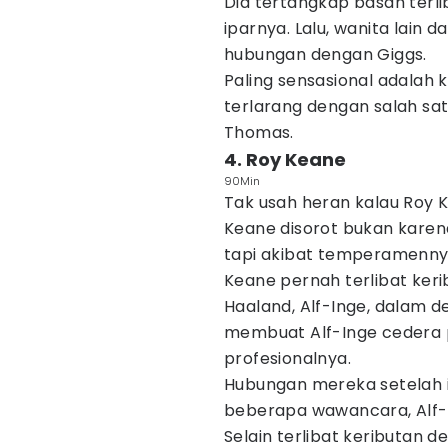
Dia tertangkap basah terli
iparnya. Lalu, wanita lain 
hubungan dengan Giggs.
Paling sensasional adalah k
terlarang dengan salah sat
Thomas.
4. Roy Keane
90Min
Tak usah heran kalau Roy
Keane disorot bukan kare
tapi akibat temperamennya
Keane pernah terlibat keri
Haaland, Alf-Inge, dalam 
membuat Alf-Inge cedera p
profesionalnya.
Hubungan mereka setelah i
beberapa wawancara, Alf-I
Selain terlibat keributan 