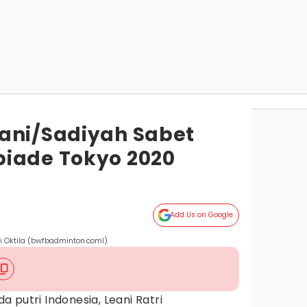
ani/Sadiyah Sabet
iade Tokyo 2020
Add Us on Google
ri Oktila (bwfbadminton.coml)
a putri Indonesia, Leani Ratri