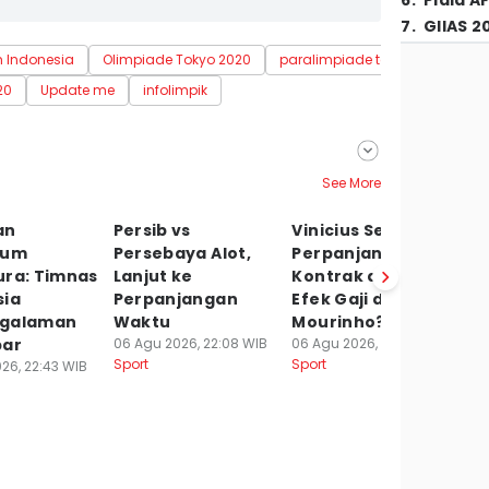
6
.
Piala A
7
.
GIIAS 2
m Indonesia
Olimpiade Tokyo 2020
paralimpiade tokyo 2020
b
20
Update me
infolimpik
See More
an
Persib vs
Vinicius Segera
Fi
tum
Persebaya Alot,
Perpanjang
P
ura: Timnas
Lanjut ke
Kontrak di Madrid,
P
sia
Perpanjangan
Efek Gaji dan
P
ngalaman
Waktu
Mourinho?
G
par
06 Agu 2026, 22:08 WIB
06 Agu 2026, 21:41 WIB
06
Sport
Sport
Sp
26, 22:43 WIB