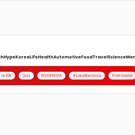
ch
Hype
Korea
Life
Health
Automotive
Food
Travel
Science
Me
 di IDN
Quiz
INSIDENESIA
#LokalBerdaya
Profil Dokter