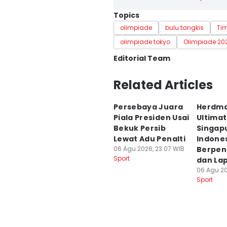
Topics
olimpiade
bulu tangkis
Ti
olimpiade tokyo
Olimpiade 20
Editorial Team
Editor
Related Articles
Satria Permana
Persebaya Juara
Herdm
Editor
Piala Presiden Usai
Ultima
Jumawan Syahrudin
Bekuk Persib
Singap
Lewat Adu Penalti
Indone
06 Agu 2026, 23:07 WIB
Berpe
Sport
dan La
06 Agu 20
Sport