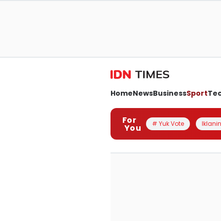
Home
News
Business
Sport
Te
For
# Yuk Vote
Iklanin
You