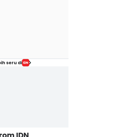
ih seru di
from IDN