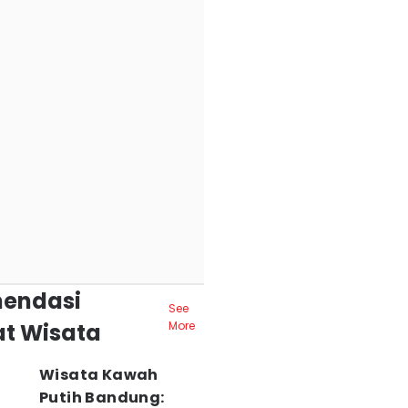
endasi
See
t Wisata
More
Wisata Kawah
Putih Bandung: