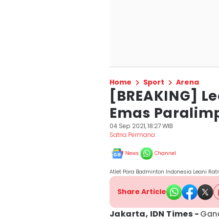
Home
Sport
Arena
[BREAKING] Le
Emas Paralimp
04 Sep 2021, 18:27 WIB
Satria Permana
News
Channel
Atlet Para Badminton Indonesia Leani Rat
Share Article
Jakarta, IDN Times -
Gand