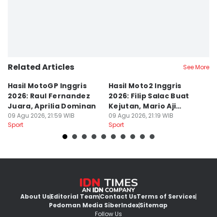
Related Articles
See More
Hasil MotoGP Inggris
Hasil Moto2 Inggris
K
2026: Raul Fernandez
2026: Filip Salac Buat
C
Juara, Aprilia Dominan
Kejutan, Mario Aji
P
09 Agu 2026, 21:59 WIB
Tercecer
09 Agu 2026, 21:19 WIB
N
09
Sport
Sport
Sp
About Us
Editorial Team
Contact Us
Terms of Services
Pedoman Media Siber
Index
Sitemap
Follow Us