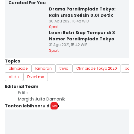
Curated For You
Drama Paralimpiade Tokyo:
Raih Emas Selisih 0,01 Detik
30 Agu 2021, 16:42 WIB
Sport
Leani Ratri Siap Tempur di 3
Nomor Paralimpiade Tokyo
31 Agu 2021, 15:42 WIB
Sport
Topics
olimpiade
lamaran
trivia
Olimpiade Tokyo 2020
para
atletik
Divert me
Editorial Team
Editor
Margith Juita Damanik
Tonton lebih seru di