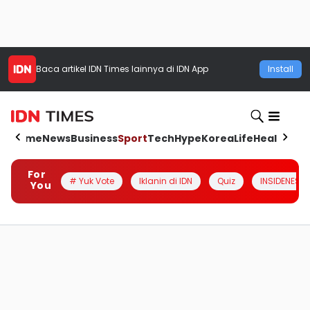
Baca artikel
IDN Times
lainnya di IDN App
Install
Home
News
Business
Sport
Tech
Hype
Korea
Life
Health
Aut
For
# Yuk Vote
Iklanin di IDN
Quiz
INSIDENESIA
You