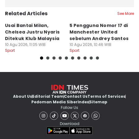
Related Articles
See More
Usai Bantai Milan,
5 Pengguna Nomor 17 di
Si
Chelsea Justru Nyaris
Manchester United
d
Ditekuk Klub Malaysia
sebelum Andrey Santos
Be
10 Agu 2026, 11:05 WIB
10 Agu 2026, 10:46 WIB
K
10
Sport
Sport
Sp
About Us
Editorial Team
Contact Us
Terms of Services
Pedoman Media Siber
Index
Sitemap
Follow Us
Download