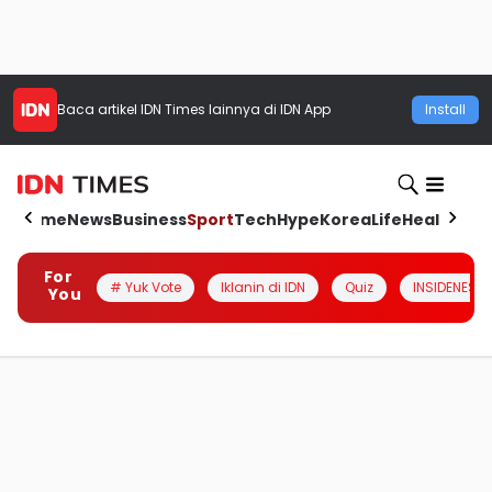
Baca artikel
IDN Times
lainnya di IDN App
Install
Home
News
Business
Sport
Tech
Hype
Korea
Life
Health
Aut
For
# Yuk Vote
Iklanin di IDN
Quiz
INSIDENESIA
You